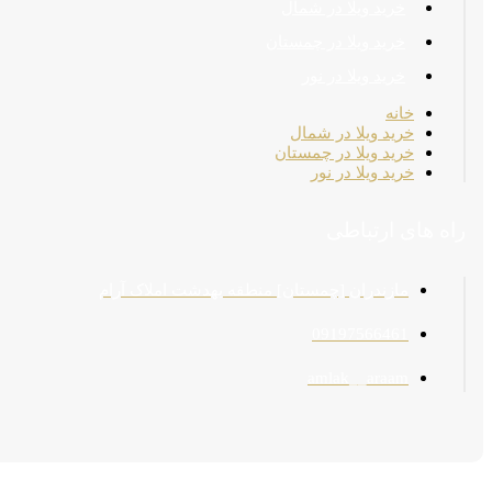
خرید ویلا در شمال
خرید ویلا در چمستان
خرید ویلا در نور
خانه
خرید ویلا در شمال
خرید ویلا در چمستان
خرید ویلا در نور
راه های ارتباطی
مازندران [چمستان] منطقه بهدشت املاک آرام
09197566461
amlak__araam