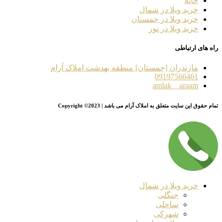
خانه
خرید ویلا در شمال
خرید ویلا در چمستان
خرید ویلا در نور
راه های ارتباطی
مازندران [چمستان] منطقه بهدشت املاک آرام
09197566461
amlak__araam
تمام حقوق این سایت متعلق به املاک آرام می باشد | Copyright ©2023
خرید ویلا در شمال
جنگلی
ساحلی
شهرکی