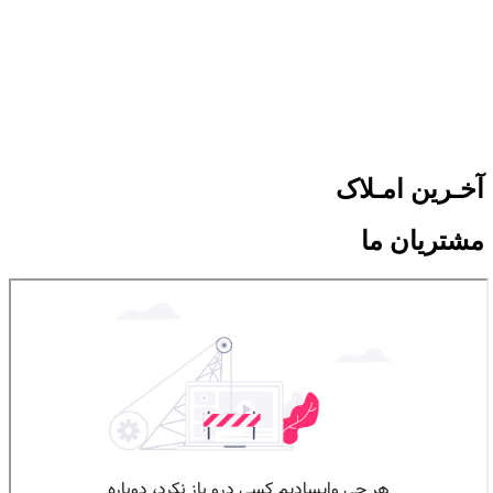
آخـرین امـلاک
مشتریان ما