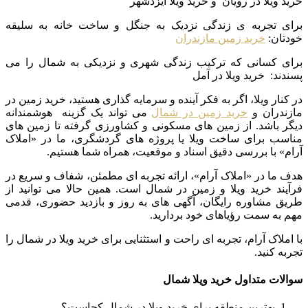
خرید ویلا در رویان و خرید ویلا ایزدشهر
برای تجربه ی زندگی نزدیک به جنگل و ساخت خانه به سلیقه
خودتان:
خرید زمین مازندران
برای کسانی که ترکیب زندگی شهری و نزدیکی به شمال را می
پسندند: خرید ویلا در آمل
در کنار ویلا، اگر به فکر آینده و سرمایه گذاری هستید، خرید زمین در
مازندران و
خرید زمین در شمال
می تواند یک گزینه هوشمندانه
دیگر باشد. از زمین های مسکونی و کشاورزی گرفته تا زمین های
مناسب برای ساخت ویلا یا پروژه های گردشگری، ما در «املاک
آرام» با بررسی دقیق اسناد و موقعیت، همراه شما هستیم.
هدف ما در «املاک آرام»، ارائه تجربه ای مطمئن، شفاف و سریع در
فرآیند خرید ویلا و زمین در شمال است. همین حالا می توانید از
طریق مشاوره رایگان، آگهی های به روز و بازدید حضوری، قدمی
مهم به سمت رؤیاهای خود بردارید.
با املاک آرام، تجربه ای راحت و استثنایی برای خرید ویلا در شمال را
تجربه کنید.
سوالات متداول خرید ویلا شمال
بهترین منطقه برای خرید ویلا در شمال کجاست؟