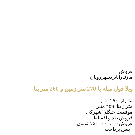
فروش
مازندران
ایزدشهر
رویان
ویلا فول مبله با 270 متر زمین و 260 متر بنا
متـراژ:
۲۷۰ متـر
متراژ بنا:
۲۵۹ متـر
موقعیت
جنگلی شهرکی
فروش
نقد و اقساط
فروش
۲.۵۰۰.۰۰۰.۰۰۰
تومان
- پیش پرداخت