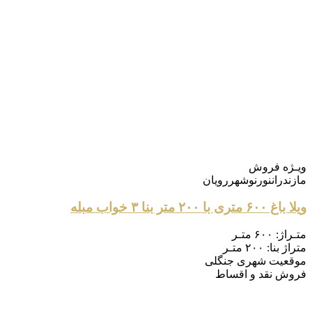
ویـژه
فروش
مازندران
نور
نوشهر
رویان
ویلا باغ ۶۰۰ متری با ۲۰۰ متر بنا ۳ خواب مبله
متـراژ:
۶۰۰ متـر
متراژ بنا:
۲۰۰ متـر
موقعیت
شهری جنگلی
فروش
نقد و اقساط