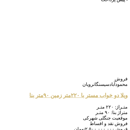
فروش
محمودآباد
سیسنگان
رویان
ویلا دو خواب مستر با ۲۲۰متر زمین ۹۰متر بنا
متـراژ:
۲۲۰ متـر
متراژ بنا:
۹۰ متـر
موقعیت
جنگلی شهرکی
فروش
نقد و اقساط
فروش
۲.۵۰۰.۰۰۰.۰۰۰
تومان