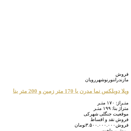
فروش
مازندران
نور
نوشهر
رویان
ویلا دوبلکس نما مدرن با 170 متر زمین و 200 متر بنا
متـراژ:
۱۷۰ متـر
متراژ بنا:
۱۹۹ متـر
موقعیت
جنگلی شهرکی
فروش
نقد و اقساط
فروش
۳.۵۰۰.۰۰۰.۰۰۰
تومان
- پیش پرداخت