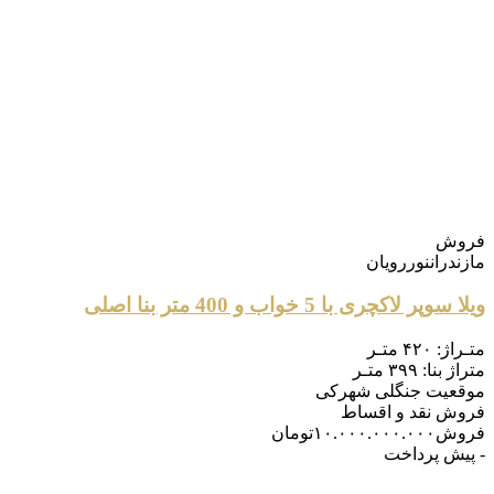
فروش
مازندران
نور
رویان
ویلا سوپر لاکچری با 5 خواب و 400 متر بنا اصلی
متـراژ:
۴۲۰ متـر
متراژ بنا:
۳۹۹ متـر
موقعیت
جنگلی شهرکی
فروش
نقد و اقساط
فروش
۱۰.۰۰۰.۰۰۰.۰۰۰
تومان
- پیش پرداخت