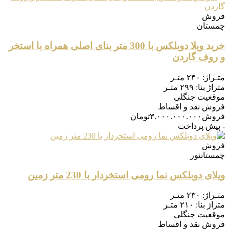
فروش
چمستان
خرید ویلا دوبلکس با 300 متر بنای اصلی همراه با استخر
و روف گاردن
متـراژ:
۲۴۰ متـر
متراژ بنا:
۲۹۹ متـر
موقعیت
جنگلی
فروش
نقد و اقساط
فروش
۳.۰۰۰.۰۰۰.۰۰۰
تومان
- پیش پرداخت
فروش
چمستان
نور
ویلای دوبلکس نما رومی استخردار با 230 متر زمین
متـراژ:
۲۳۰ متـر
متراژ بنا:
۲۱۰ متـر
موقعیت
جنگلی
فروش
نقد و اقساط