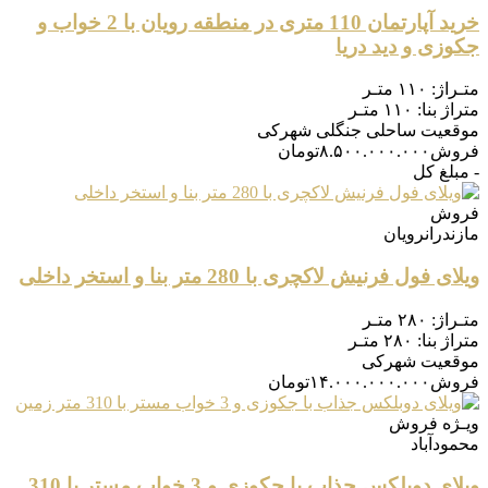
خرید آپارتمان 110 متری در منطقه رویان با 2 خواب و
جکوزی و دید دریا
متـراژ:
۱۱۰ متـر
متراژ بنا:
۱۱۰ متـر
موقعیت
ساحلی جنگلی شهرکی
فروش
۸.۵۰۰.۰۰۰.۰۰۰
تومان
- مبلغ کل
فروش
مازندران
رویان
ویلای فول فرنیش لاکچری با 280 متر بنا و استخر داخلی
متـراژ:
۲۸۰ متـر
متراژ بنا:
۲۸۰ متـر
موقعیت
شهرکی
فروش
۱۴.۰۰۰.۰۰۰.۰۰۰
تومان
ویـژه
فروش
محمودآباد
ویلای دوبلکس جذاب با جکوزی و 3 خواب مستر با 310