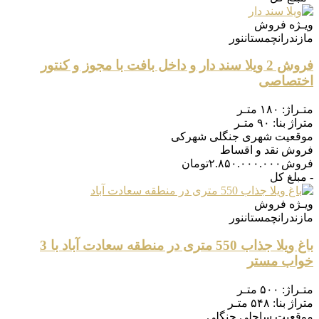
ویـژه
فروش
مازندران
چمستان
نور
فروش 2 ویلا سند دار و داخل بافت با مجوز و کنتور
اختصاصی
متـراژ:
۱۸۰ متـر
متراژ بنا:
۹۰ متـر
موقعیت
شهری جنگلی شهرکی
فروش
نقد و اقساط
فروش
۲.۸۵۰.۰۰۰.۰۰۰
تومان
- مبلغ کل
ویـژه
فروش
مازندران
چمستان
نور
باغ ویلا جذاب 550 متری در منطقه سعادت آباد با 3
خواب مستر
متـراژ:
۵۰۰ متـر
متراژ بنا:
۵۴۸ متـر
موقعیت
ساحلی جنگلی