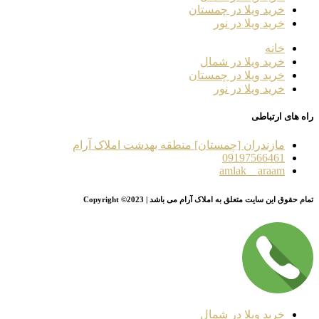
خرید ویلا در چمستان
خرید ویلا در نور
خانه
خرید ویلا در شمال
خرید ویلا در چمستان
خرید ویلا در نور
راه های ارتباطی
مازندران [چمستان] منطقه بهدشت املاک آرام
09197566461
amlak__araam
تمام حقوق این سایت متعلق به املاک آرام می باشد | Copyright ©2023
خرید ویلا در شمال