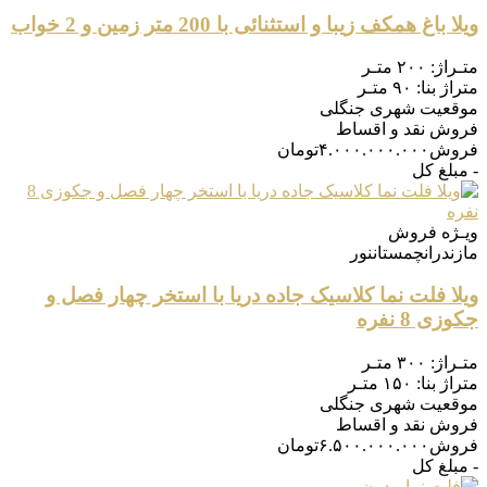
ویلا باغ همکف زیبا و استثنائی با 200 متر زمین و 2 خواب
متـراژ:
۲۰۰ متـر
متراژ بنا:
۹۰ متـر
موقعیت
شهری جنگلی
فروش
نقد و اقساط
فروش
۴.۰۰۰.۰۰۰.۰۰۰
تومان
- مبلغ کل
ویـژه
فروش
مازندران
چمستان
نور
ویلا فلت نما کلاسیک جاده دریا با استخر چهار فصل و
جکوزی 8 نفره
متـراژ:
۳۰۰ متـر
متراژ بنا:
۱۵۰ متـر
موقعیت
شهری جنگلی
فروش
نقد و اقساط
فروش
۶.۵۰۰.۰۰۰.۰۰۰
تومان
- مبلغ کل