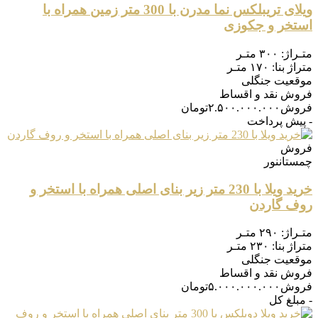
ویلای تریبلکس نما مدرن با 300 متر زمین همراه با
استخر و جکوزی
متـراژ:
۳۰۰ متـر
متراژ بنا:
۱۷۰ متـر
موقعیت
جنگلی
فروش
نقد و اقساط
فروش
۲.۵۰۰.۰۰۰.۰۰۰
تومان
- پیش پرداخت
فروش
چمستان
نور
خرید ویلا با 230 متر زیر بنای اصلی همراه با استخر و
روف گاردن
متـراژ:
۲۹۰ متـر
متراژ بنا:
۲۳۰ متـر
موقعیت
جنگلی
فروش
نقد و اقساط
فروش
۵.۰۰۰.۰۰۰.۰۰۰
تومان
- مبلغ کل