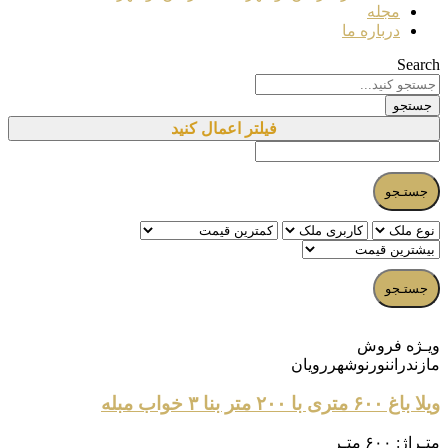
مجله
درباره ما
Search
جستجو
فیلتر اعمال کنید
ویـژه
فروش
مازندران
نور
نوشهر
رویان
ویلا باغ ۶۰۰ متری با ۲۰۰ متر بنا ۳ خواب مبله
متـراژ:
۶۰۰ متـر