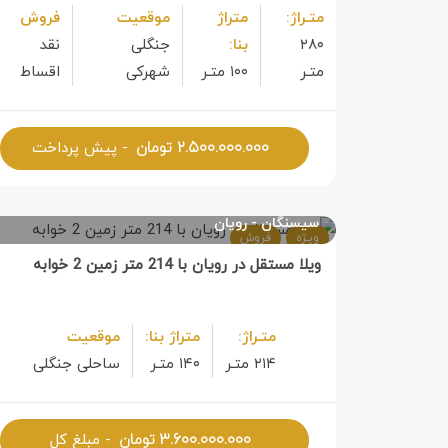
متـراژ:
متراژ
موقعیت
فروش
۲۸۰
بنا:
جنگلی
نقد 
متـر
۱۰۰ متـر
شهرکی
اقساط
۲.۵۰۰.۰۰۰.۰۰۰
تومان
- پیش پرداخت
سیسنگان
رویان
ویـژه
فروش
ویلا مستقل در رویان با 214 متر زمین 2 خوابه
متـراژ:
متراژ بنا:
موقعیت
۲۱۴ متـر
۱۴۰ متـر
ساحلی جنگلی
۳.۶۰۰.۰۰۰.۰۰۰
تومان
- مبلغ کل