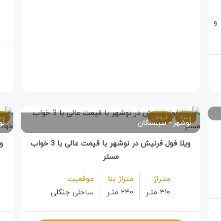
و
ویـژه
فروش
ویـ
نوشهر
سیسنگان
نو
ویلا فول فرنیش در نوشهر با قیمت عالی با 3 خواب
مستر
متـراژ:
متراژ بنا:
موقعیت
۳۱۰ متـر
۲۴۰ متـر
ساحلی جنگلی