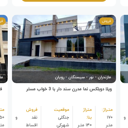
فروش
فر
مازندران
نور
سیسنگان
رویان
ما
ویلا دوبلکس نما مدرن سند دار با 3 خواب مستر
متـراژ:
متراژ
موقعیت
فروش
متـ
و
۱۷۰
بنا:
جنگلی
نقد و
۱۵۰
متـر
۱۴۰ متـر
شهرکی
اقساط
متـ