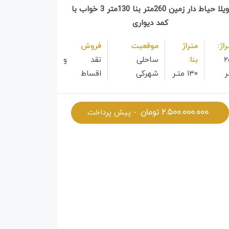
ویلا حیاط دار زمین 260متر بنا 130متر 3 خواب با
کمد دیواری
راژ:
متراژ
موقعیت
فروش
۲
بنا:
ساحلی
نقد و
ر
۱۳۰ متـر
شهرکی
اقساط
۲.۵۰۰.۰۰۰.۰۰۰
تومان
- پیش پرداخت