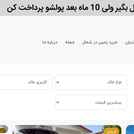
دران
خرید زمین در شمال
مجله
درباره ما
ما
فروش
فر