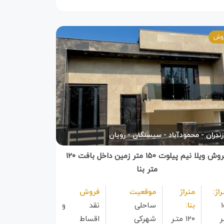
وش
زندران
محمودآباد
سیسنگان
رویان
فروش ویلا نیم پیلوت ۱۵۰ متر زمین داخل بافت ۱۲۰
متر بنا
راژ:
متراژ
موقعیت
فروش
بنا:
ساحلی
نقد و
ر
۱۲۰ متـر
شهرکی
اقساط