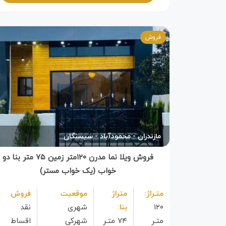
فروش
مازندران
محمودآباد
سیسنگان
فروش ویلا نما مدرن ۱۲۰متر زمین ۷۵ متر بنا دو
خواب (یک خواب مستر)
متـراژ:
متراژ
موقعیت
فروش
۱۲۰
بنا:
شهری
نقد 
متـر
۷۴ متـر
شهرکی
اقساط