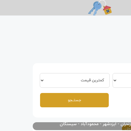
زندران
ایزدشهر
محمودآباد
سیسنگان
وش