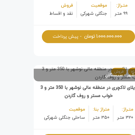
متـراژ:
موقعیت
فروش
۹۹ متـر
جنگلی شهرکی
نقد و اقساط
۱.۰۰۰.۰۰۰.۰۰۰
تومان
- پیش پرداخت
ژه
فروش
شهر
سیسنگان
ویلای لاکچری در منطقه عالی نوشهر با 350 متر و 3
خواب مستر و روف گاردن
متـراژ:
متراژ بنا:
موقعیت
۳۲۰ متـر
۳۵۰ متـر
ساحلی جنگلی شهرکی