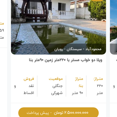
متـ
۵۹
متـ
محمودآباد
سیسنگان
رویان
واب
ویلا دو خواب مستر با ۲۲۰متر زمین ۹۰متر بنا
متـراژ:
متراژ
موقعیت
فروش
و
۲۲۰
بنا:
جنگلی
نقد و
متـر
۹۰ متـر
شهرکی
اقساط
۲.۵۰۰.۰۰۰.۰۰۰
تومان
- پیش پرداخت