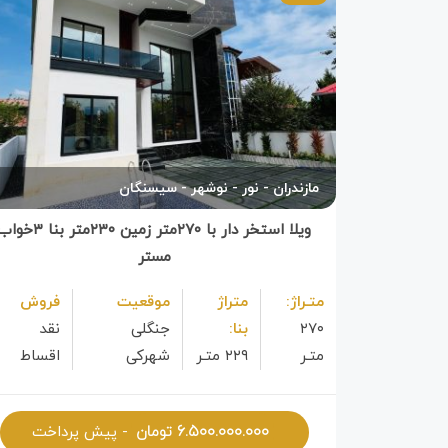
مازندران
نور
نوشهر
سیسنگان
ویلا استخر دار با ۲۷۰متر زمین ۲۳۰متر بنا ۳خ
مستر
متـراژ:
متراژ
موقعیت
فروش
۲۷۰
بنا:
جنگلی
نقد 
متـر
۲۲۹ متـر
شهرکی
اقساط
۶.۵۰۰.۰۰۰.۰۰۰
تومان
- پیش پرداخت