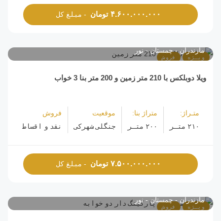
تومان
۴.۶۰۰.۰۰۰.۰۰۰
- مبلغ کل
مازندران
چمستان
نور
ویـژه
فروش
ویلا دوبلکس با 210 متر زمین و 200 متر بنا 3 خواب
متـراژ:
متراژ بنا:
موقعیت
فروش
۲۱۰ متـر
۲۰۰ متـر
جنگلی شهرکی
نقد و اقساط
تومان
۷.۵۰۰.۰۰۰.۰۰۰
- مبلغ کل
مازندران
چمستان
نور
ویـژه
فروش