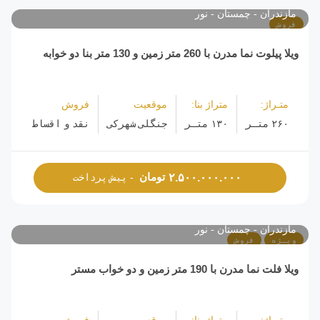
مازندران
چمستان
نور
فروش
ویلا پیلوت نما مدرن با 260 متر زمین و 130 متر بنا دو خوابه
متـراژ:
متراژ بنا:
موقعیت
فروش
۲۶۰ متـر
۱۳۰ متـر
جنگلی شهرکی
نقد و اقساط
تومان
۲.۵۰۰.۰۰۰.۰۰۰
- پیش پرداخت
مازندران
چمستان
نور
ویـژه
فروش
ویلا فلت نما مدرن با 190 متر زمین و دو خواب مستر