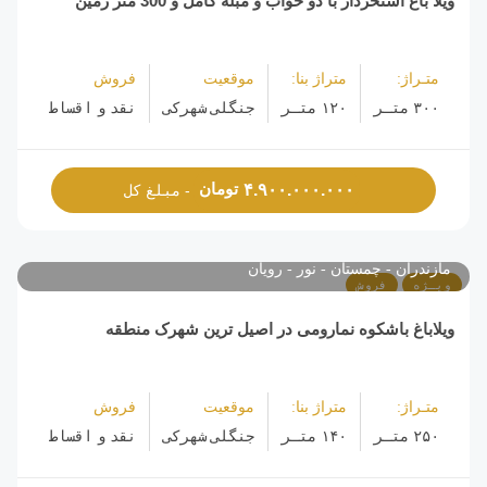
ویلا باغ استخردار با دو خواب و مبله کامل و 300 متر زمین
متـراژ:
متراژ بنا:
موقعیت
فروش
۳۰۰ متـر
۱۲۰ متـر
جنگلی شهرکی
نقد و اقساط
تومان
۴.۹۰۰.۰۰۰.۰۰۰
- مبلغ کل
مازندران
چمستان
نور
رویان
ویـژه
فروش
ویلاباغ باشکوه نمارومی در اصیل ترین شهرک منطقه
متـراژ:
متراژ بنا:
موقعیت
فروش
۲۵۰ متـر
۱۴۰ متـر
جنگلی شهرکی
نقد و اقساط