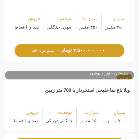
متـراژ:
متراژ بنا:
موقعیت
فروش
۲۵۰ متـر
۳۵۰ متـر
شهری جنگلی
نقد و اقساط
تومان
۳.۵۰۰.۰۰۰.۰۰۰
- پیش پرداخت
چمستان
نور
نوشهر
فروش
ویلا باغ نما خلیجی استخردار با 700 متر زمین
متـراژ:
متراژ بنا:
موقعیت
فروش
۷۰۰ متـر
۱۵۰ متـر
جنگلی شهرکی
نقد و اقساط