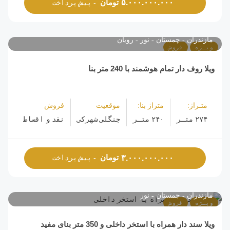
تومان
۵.۰۰۰.۰۰۰.۰۰۰
- پیش پرداخت
مازندران
چمستان
نور
رویان
ویـژه
فروش
ویلا روف دار تمام هوشمند با 240 متر بنا
متـراژ:
متراژ بنا:
موقعیت
فروش
۲۷۴ متـر
۲۴۰ متـر
جنگلی شهرکی
نقد و اقساط
تومان
۳.۰۰۰.۰۰۰.۰۰۰
- پیش پرداخت
مازندران
چمستان
نور
ویـژه
فروش
ویلا سند دار همراه با استخر داخلی و 350 متر بنای مفید