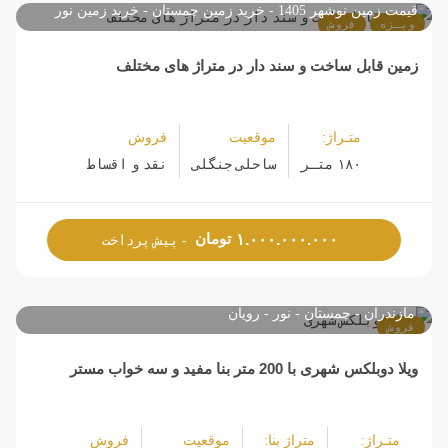
قیمت زمین نوشهر 1405
خرید زمین چمستان
خرید زمین نور
ویـژه
فروش
زمین قابل ساخت و سند دار در متراژ های مختلف
متـراژ:
موقعیت
فروش
۱۸۰ متـر
ساحلی جنگلی
نقد و اقساط
تومان
۱.۰۰۰.۰۰۰.۰۰۰
- پیش پرداخت
مازندران
چمستان
نور
رویان
فروش
ویلا دوبلکس شهری با 200 متر بنا مفید و سه خواب مستر
متـراژ:
متراژ بنا:
موقعیت
فروش