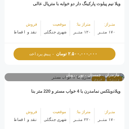
ویلا نیم پیلوت پارکینگ دار دو خوابه با متریال عالی
متـراژ:
متراژ بنا:
موقعیت
فروش
۱۷۰ متـر
۱۲۰ متـر
شهری جنگلی
نقد و اقساط
تومان
۲.۵۰۰.۰۰۰.۰۰۰
- پیش پرداخت
مازندران
چمستان
نور
رویان
ویـژه
فروش
ویلادوبلکس نمامدرن با 4 خواب مستر و 220 متر بنا
متـراژ:
متراژ بنا:
موقعیت
فروش
۱۷۰ متـر
۲۲۰ متـر
شهری جنگلی
نقد و اقساط