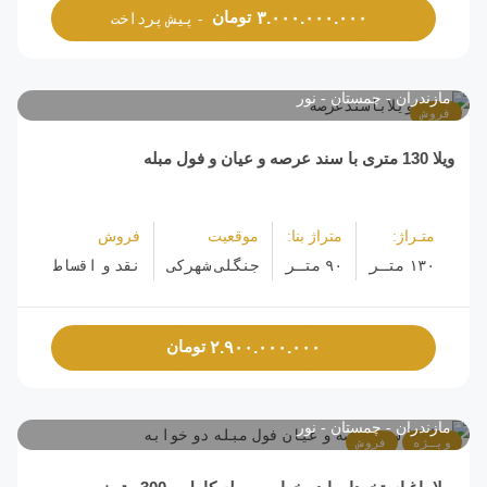
تومان
۳.۰۰۰.۰۰۰.۰۰۰
- پیش پرداخت
مازندران
چمستان
نور
فروش
ویلا 130 متری با سند عرصه و عیان و فول مبله
متـراژ:
متراژ بنا:
موقعیت
فروش
۱۳۰ متـر
۹۰ متـر
جنگلی شهرکی
نقد و اقساط
تومان
۲.۹۰۰.۰۰۰.۰۰۰
مازندران
چمستان
نور
ویـژه
فروش