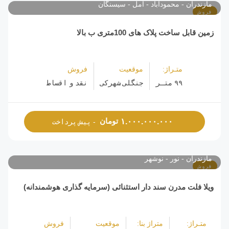
مازندران
محمودآباد
آمل
سیسنگان
فروش
زمین قابل ساخت پلاک های 100متری ب بالا‌
متـراژ:
موقعیت
فروش
۹۹ متـر
جنگلی شهرکی
نقد و اقساط
تومان
۱.۰۰۰.۰۰۰.۰۰۰
- پیش پرداخت
مازندران
نور
نوشهر
فروش
ویلا فلت مدرن سند دار استثنائی (سرمایه گذاری هوشمندانه)
متـراژ:
متراژ بنا:
موقعیت
فروش