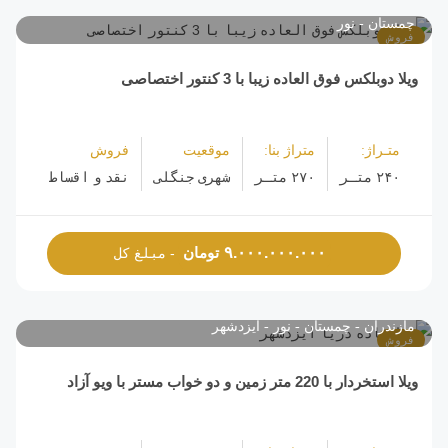
چمستان
نور
فروش
ویلا دوبلکس فوق العاده زیبا با 3 کنتور اختصاصی
متـراژ:
متراژ بنا:
موقعیت
فروش
۲۴۰ متـر
۲۷۰ متـر
شهری جنگلی
نقد و اقساط
تومان
۹.۰۰۰.۰۰۰.۰۰۰
- مبلغ کل
مازندران
چمستان
نور
ایزدشهر
فروش
ویلا استخردار با 220 متر زمین و دو خواب مستر با ویو آزاد