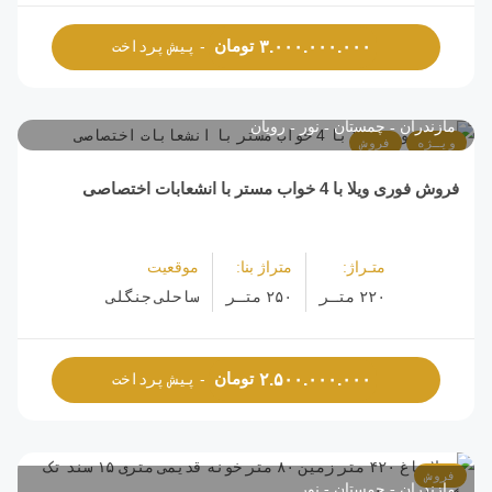
تومان
۳.۰۰۰.۰۰۰.۰۰۰
- پیش پرداخت
مازندران
چمستان
نور
رویان
ویـژه
فروش
فروش فوری ویلا با 4 خواب مستر با انشعابات اختصاصی
متـراژ:
متراژ بنا:
موقعیت
۲۲۰ متـر
۲۵۰ متـر
ساحلی جنگلی
تومان
۲.۵۰۰.۰۰۰.۰۰۰
- پیش پرداخت
فروش
مازندران
چمستان
نور