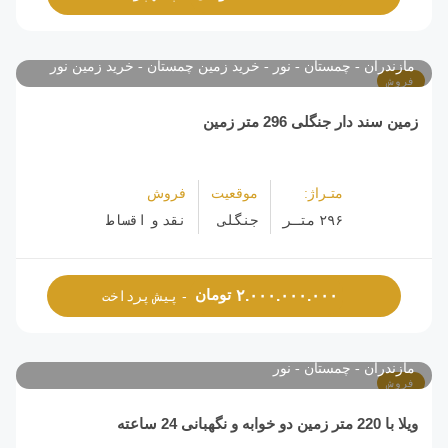
مازندران
چمستان
نور
خرید زمین چمستان
خرید زمین نور
فروش
زمین سند دار جنگلی 296 متر زمین
متـراژ:
موقعیت
فروش
۲۹۶ متـر
جنگلی
نقد و اقساط
تومان
۲.۰۰۰.۰۰۰.۰۰۰
- پیش پرداخت
مازندران
چمستان
نور
فروش
ویلا با 220 متر زمین دو خوابه و نگهبانی 24 ساعته