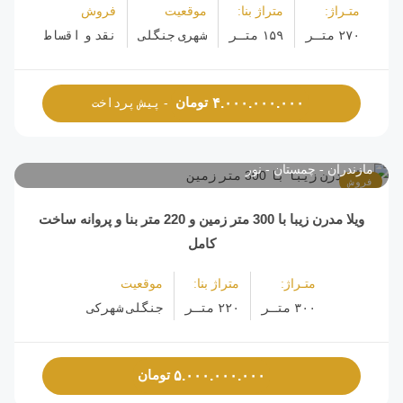
متـراژ:
متراژ بنا:
موقعیت
فروش
۲۷۰ متـر
۱۵۹ متـر
شهری جنگلی
نقد و اقساط
تومان
۴.۰۰۰.۰۰۰.۰۰۰
- پیش پرداخت
مازندران
چمستان
نور
فروش
ویلا مدرن زیبا با 300 متر زمین و 220 متر بنا و پروانه ساخت
کامل
متـراژ:
متراژ بنا:
موقعیت
۳۰۰ متـر
۲۲۰ متـر
جنگلی شهرکی
تومان
۵.۰۰۰.۰۰۰.۰۰۰