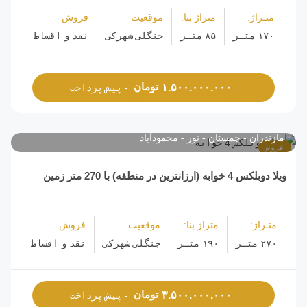
متـراژ:
متراژ بنا:
موقعیت
فروش
۱۷۰ متـر
۸۵ متـر
جنگلی شهرکی
نقد و اقساط
تومان
۱.۵۰۰.۰۰۰.۰۰۰
- پیش پرداخت
مازندران
چمستان
نور
محمودآباد
فروش
ویلا دوبلکس 4 خوابه (ارزانترین در منطقه) با 270 متر زمین
متـراژ:
متراژ بنا:
موقعیت
فروش
۲۷۰ متـر
۱۹۰ متـر
جنگلی شهرکی
نقد و اقساط
تومان
۳.۵۰۰.۰۰۰.۰۰۰
- پیش پرداخت