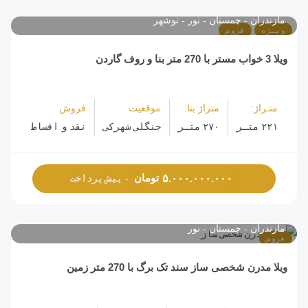
مازندران
چمستان
نور
نوشهر
ویـژه
فروش
ویلا 3 خواب مستر با 270 متر بنا و روف گاردن
متـراژ:
متراژ بنا:
موقعیت
فروش
۲۲۱ متـر
۲۷۰ متـر
جنگلی شهرکی
نقد و اقساط
تومان
۵.۰۰۰.۰۰۰.۰۰۰
- پیش پرداخت
مازندران
چمستان
نور
فروش
ویلا مدرن شخصی ساز سند تک برگ با 270 متر زمین