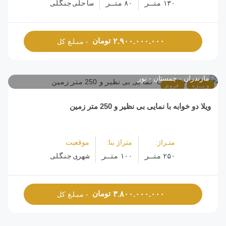
۱۳۰ متـر
۸۰ متـر
ساحلی جنگلی
تومان
۲.۹۰۰.۰۰۰.۰۰۰
- مبلغ کل
مازندران
چمستان
نور
ویـژه
فروش
ویلا دو خوابه با نمایی بی نظیر و 250 متر زمین
متـراژ:
متراژ بنا:
موقعیت
۲۵۰ متـر
۱۰۰ متـر
شهری جنگلی
تومان
۳.۸۰۰.۰۰۰.۰۰۰
- مبلغ کل
مازندران
چمستان
نور
محمودآباد
نوشهر
خرید زمین نوشهر: