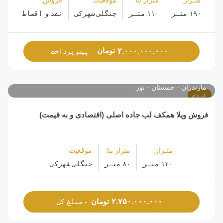
متـراژ:
متراژ بنا:
موقعیت
فروش
۱۹۰ متـر
۱۱۰ متـر
جنگلی شهرکی
نقد و اقساط
تومان
۲.۰۰۰.۰۰۰.۰۰۰
- پیش پرداخت
مازندران
چمستان
نور
فروش
فروش ویلا همکف لب جاده اصلی (اقتصادی و به قیمت)
متـراژ:
متراژ بنا:
موقعیت
۱۲۰ متـر
۸۰ متـر
جنگلی شهرکی
تومان
۲.۷۵۰.۰۰۰.۰۰۰
- مبلغ کل