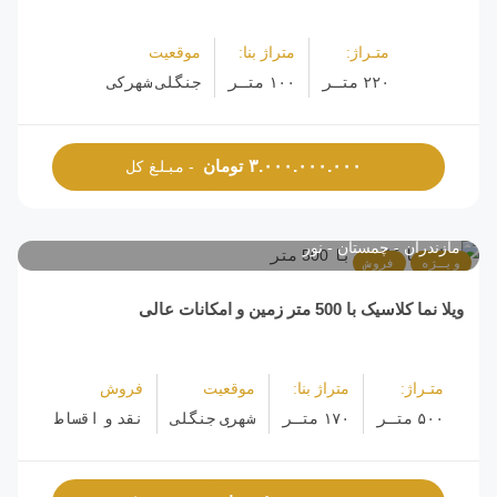
متـراژ:
متراژ بنا:
موقعیت
۲۲۰ متـر
۱۰۰ متـر
جنگلی شهرکی
تومان
۳.۰۰۰.۰۰۰.۰۰۰
- مبلغ کل
مازندران
چمستان
نور
ویـژه
فروش
ویلا نما کلاسیک با 500 متر زمین و امکانات عالی
متـراژ:
متراژ بنا:
موقعیت
فروش
۵۰۰ متـر
۱۷۰ متـر
شهری جنگلی
نقد و اقساط