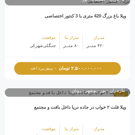
ویلا باغ بزرگ 420 متری با 3 کنتور اختصاصی
متـراژ:
متراژ بنا:
موقعیت
۴۲۰ متـر
۸۰ متـر
جنگلی شهرکی
تومان
۲.۵۰۰.۰۰۰.۰۰۰
- پیش پرداخت
مازندران
نور
نوشهر
رویان
فروش
ویلا فلت ۲ خواب در جاده دریا داخل بافت و مجتمع
متـراژ:
متراژ بنا:
موقعیت