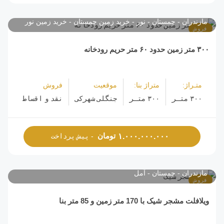
مازندران
چمستان
نور
خرید زمین چمستان
خرید زمین نور
فروش
۳۰۰ متر زمین حدود ۶۰ متر حریم رودخانه
متـراژ:
متراژ بنا:
موقعیت
فروش
۳۰۰ متـر
۳۰۰ متـر
جنگلی شهرکی
نقد و اقساط
تومان
۱.۰۰۰.۰۰۰.۰۰۰
- پیش پرداخت
مازندران
چمستان
آمل
فروش
ویلافلت مشجر شیک با 170 متر زمین و 85 متر بنا