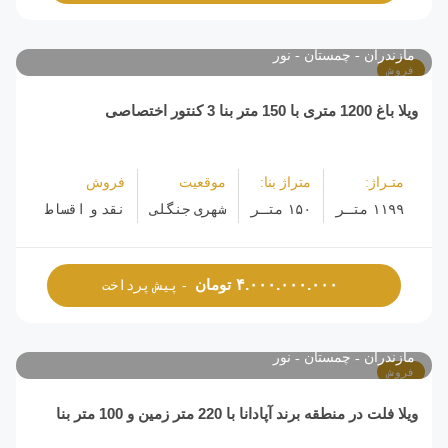
مازندران
چمستان
نور
فروش
ویلا باغ 1200 متری با 150 متر بنا 3 کنتور اختصاصی
متـراژ:
متراژ بنا:
موقعیت
فروش
۱۱۹۹ متـر
۱۵۰ متـر
شهری جنگلی
نقد و اقساط
تومان
۴.۰۰۰.۰۰۰.۰۰۰
- پیش پرداخت
مازندران
چمستان
نور
فروش
ویلا فلت در منطقه برند آپادانا با 220 متر زمین و 100 متر بنا