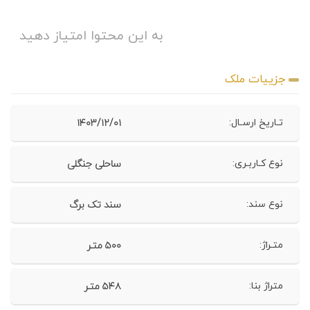
به این محتوا امتیاز دهید
جزییات ملک
۱۴۰۳/۱۲/۰۱
تـاریخ ارسـال:
ساحلی جنگلی
نوع کـاربـری:
سند تک برگ
نوع سند:
۵۰۰ متـر
متـراژ:
۵۴۸ متـر
متراژ بنا: