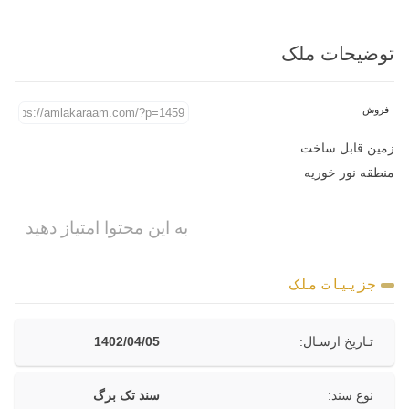
توضیحات ملک
فروش
زمین قابل ساخت
منطقه نور خوریه
به این محتوا امتیاز دهید
جزییات ملک
تـاریخ ارسـال:
1402/04/05
نوع سند:
سند تک برگ