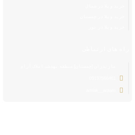
خرید ویلا در شمال
خرید ویلا در چمستان
خرید ویلا در نور
راه های ارتباطی
مازندران [چمستان] منطقه بهدشت املاک آرام
09197566461
amlak__araam
تمام حقوق این سایت متعلق به املاک آرام می باشد | Copyright
©2023