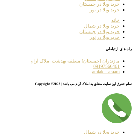
خرید ویلا در چمستان
خرید ویلا در نور
خانه
خرید ویلا در شمال
خرید ویلا در چمستان
خرید ویلا در نور
راه های ارتباطی
مازندران [چمستان] منطقه بهدشت املاک آرام
09197566461
amlak__araam
تمام حقوق این سایت متعلق به املاک آرام می باشد | Copyright ©2023
خرید ویلا در شمال