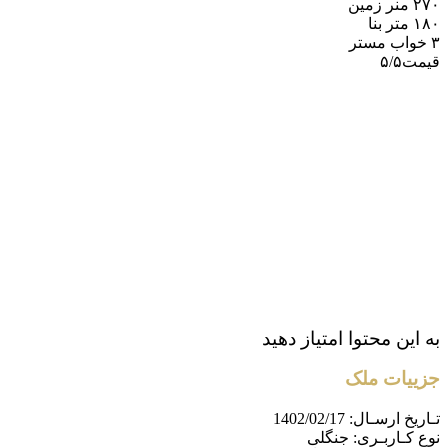
۲۷۰ منر زمین
۱۸۰ متر بنا
۳ خواب مستر
قیمت۵/۵
به این محتوا امتیاز دهید
جزییات ملک
تـاریخ ارسـال:
1402/02/17
نوع کـاربـری:
جنگلی