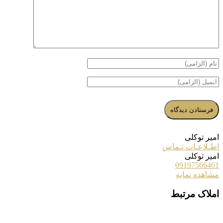
امیر توکلی
اطـلاعـات تـماس
امیر توکلی
09197566461
مشاهده نمایه
املاک مرتبط