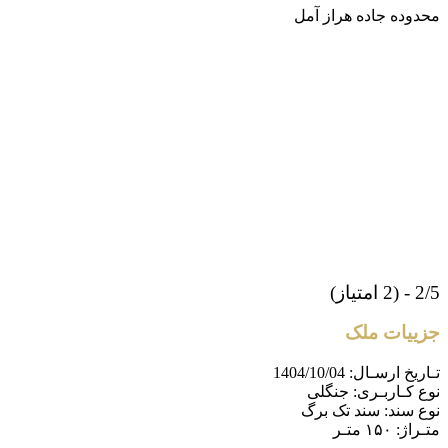
محدوده جاده هراز آمل
2/5 - (2 امتیاز)
جزییات ملک
تـاریخ ارسـال:
1404/10/04
نوع کـاربـری:
جنگلی
نوع سند:
سند تک برگ
متـراژ:
۱۵۰ متـر