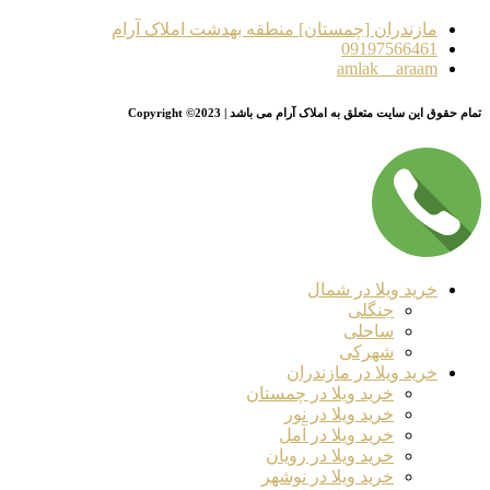
مازندران [چمستان] منطقه بهدشت املاک آرام
09197566461
amlak__araam
تمام حقوق این سایت متعلق به املاک آرام می باشد | Copyright ©2023
خرید ویلا در شمال
جنگلی
ساحلی
شهرکی
خرید ویلا در مازندران
خرید ویلا در چمستان
خرید ویلا در نور
خرید ویلا در آمل
خرید ویلا در رویان
خرید ویلا در نوشهر