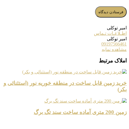
امیر توکلی
اطـلاعـات تـماس
امیر توکلی
09197566461
مشاهده نمایه
املاک مرتبط
خرید زمین قابل ساخت در منطقه خوریه نور (استثنائی و
بکر)
زمین 200 متری آماده ساخت سند تگ برگ