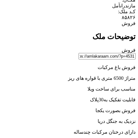
مازندران
آمل
کـد ملک:
۸۵۸۲۶
فروش
توضیحات ملک
فروش
فروش باغ مرکبات
متراژ 6500 متری با قواره های ریز
مناسب برای ساخت ویلا
قابلیت تفکیک به30پلاک
فروش بصورت یکجا
نزدیک به جنگل دریا
دارای درختان مرکبات چندساله