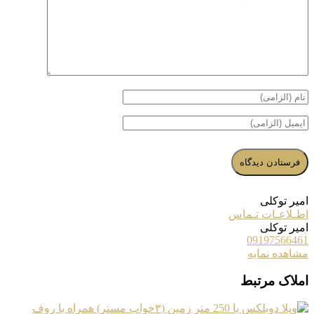
امیر توکلی
اطـلاعـات تـماس
امیر توکلی
09197566461
مشاهده نمایه
املاک مرتبط