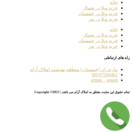
خانه
خرید ویلا در شمال
خرید ویلا در چمستان
خرید ویلا در نور
خانه
خرید ویلا در شمال
خرید ویلا در چمستان
خرید ویلا در نور
راه های ارتباطی
مازندران [چمستان] منطقه بهدشت املاک آرام
09197566461
amlak__araam
تمام حقوق این سایت متعلق به املاک آرام می باشد | Copyright ©2023