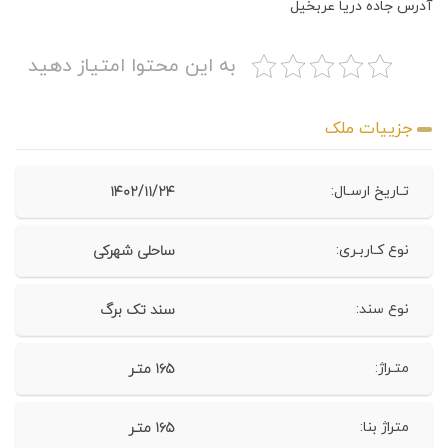
آدرس جاده دریا عربخیل
به این محتوا امتیاز دهید
جزییات ملک
۱۴۰۲/۱۱/۲۴
تـاریخ ارسـال:
ساحلی شهرکی
نوع کـاربـری:
سند تک برگ
نوع سند:
۱۶۵ متـر
متـراژ:
۱۶۵ متـر
متراژ بنا: