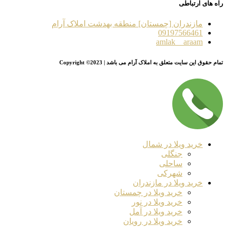
راه های ارتباطی
مازندران [چمستان] منطقه بهدشت املاک آرام
09197566461
amlak__araam
تمام حقوق این سایت متعلق به املاک آرام می باشد | Copyright ©2023
خرید ویلا در شمال
جنگلی
ساحلی
شهرکی
خرید ویلا در مازندران
خرید ویلا در چمستان
خرید ویلا در نور
خرید ویلا در آمل
خرید ویلا در رویان