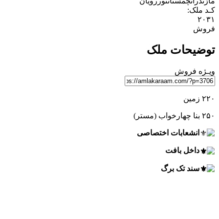
مازندران
چمستان
نور
رویان
کـد ملک:
۲۰۳۱
فروش
توضیحات ملک
ویـژه
فروش
۲۲۰ زمین
۲۵۰ بنا چهارخواب (مستر)
انشعابات اختصاصی
داخل بافت
سند تک برگ