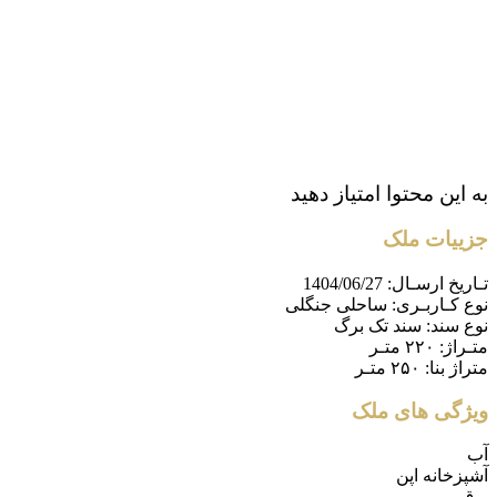
به این محتوا امتیاز دهید
جزییات ملک
تـاریخ ارسـال:
1404/06/27
نوع کـاربـری:
ساحلی جنگلی
نوع سند:
سند تک برگ
متـراژ:
۲۲۰ متـر
متراژ بنا:
۲۵۰ متـر
ویژگی های ملک
آب
آشپزخانه اپن
برق