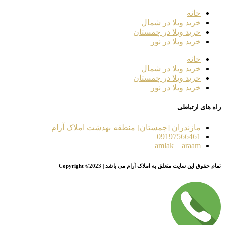
خانه
خرید ویلا در شمال
خرید ویلا در چمستان
خرید ویلا در نور
خانه
خرید ویلا در شمال
خرید ویلا در چمستان
خرید ویلا در نور
راه های ارتباطی
مازندران [چمستان] منطقه بهدشت املاک آرام
09197566461
amlak__araam
تمام حقوق این سایت متعلق به املاک آرام می باشد | Copyright ©2023