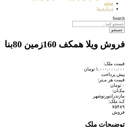
مجله
درباره ما
Search
جستجو
فروش ویلا همکف 160زمین 80بنا
قیمت ملک:
۱.۰۰۰.۰۰۰.۰۰۰
تومان
پیش پرداخت
قیمت هر مـتر:
۰
تومان
مکـان:
مازندران
نور
نوشهر
کـد ملک:
۷۵۴۸۹
فروش
توضیحات ملک