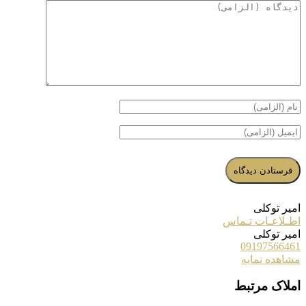
امیر توکلی
اطـلاعـات تـماس
امیر توکلی
09197566461
مشاهده نمایه
املاک مرتبط