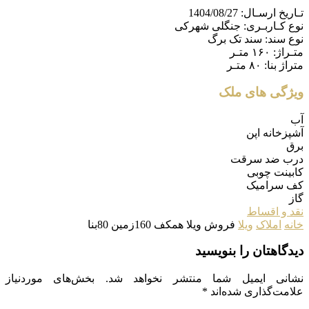
تـاریخ ارسـال:
1404/08/27
نوع کـاربـری:
جنگلی شهرکی
نوع سند:
سند تک برگ
متـراژ:
۱۶۰ متـر
متراژ بنا:
۸۰ متـر
ویژگی های ملک
آب
آشپزخانه اپن
برق
درب ضد سرقت
کابینت چوبی
کف سرامیک
گاز
نقد و اقساط
خانه
املاک
ویلا
فروش ویلا همکف 160زمین 80بنا
دیدگاهتان را بنویسید
نشانی ایمیل شما منتشر نخواهد شد.
بخش‌های موردنیاز
علامت‌گذاری شده‌اند
*