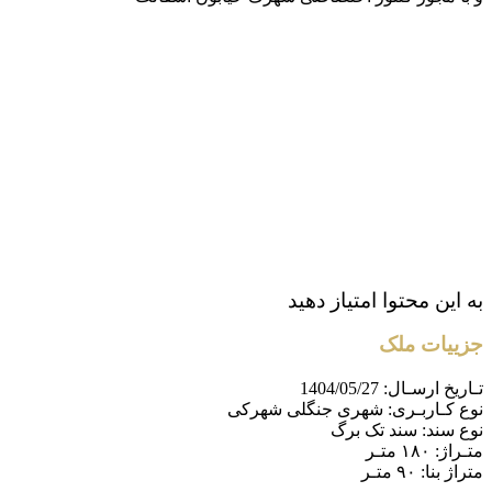
به این محتوا امتیاز دهید
جزییات ملک
تـاریخ ارسـال:
1404/05/27
نوع کـاربـری:
شهری جنگلی شهرکی
نوع سند:
سند تک برگ
متـراژ:
۱۸۰ متـر
متراژ بنا:
۹۰ متـر