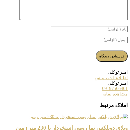
امیر توکلی
اطـلاعـات تـماس
امیر توکلی
09197566461
مشاهده نمایه
املاک مرتبط
ویلای دوبلکس نما رومی استخردار با 230 متر زمین