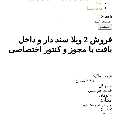
مجله
درباره ما
Search
جستجو
فروش 2 ویلا سند دار و داخل
بافت با مجوز و کنتور اختصاصی
قیمت ملک:
۲.۸۵۰.۰۰۰.۰۰۰
تومان
مبلغ کل
قیمت هر مـتر:
۰
تومان
مکـان:
مازندران
چمستان
نور
کـد ملک: