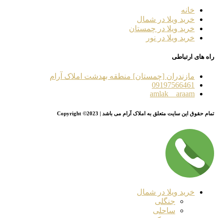
خانه
خرید ویلا در شمال
خرید ویلا در چمستان
خرید ویلا در نور
راه های ارتباطی
مازندران [چمستان] منطقه بهدشت املاک آرام
09197566461
amlak__araam
تمام حقوق این سایت متعلق به املاک آرام می باشد | Copyright ©2023
خرید ویلا در شمال
جنگلی
ساحلی