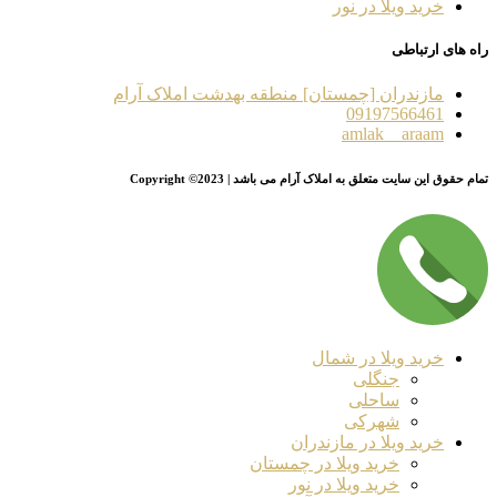
خرید ویلا در نور
راه های ارتباطی
مازندران [چمستان] منطقه بهدشت املاک آرام
09197566461
amlak__araam
تمام حقوق این سایت متعلق به املاک آرام می باشد | Copyright ©2023
خرید ویلا در شمال
جنگلی
ساحلی
شهرکی
خرید ویلا در مازندران
خرید ویلا در چمستان
خرید ویلا در نور