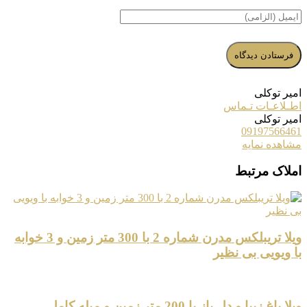
امیر توکلی
اطـلاعـات تـماس
امیر توکلی
09197566461
مشاهده نمایه
املاک مرتبط
ویلا تریبلکس مدرن شماره 2 با 300 متر زمین و 3 خوابه
با ویویی بی نظیر
ویلا باغ زیبا و دل باز با 200 متر زمین و مبله کامل