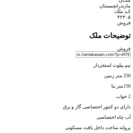
مکـان:
مازندران
چمستان
کـد ملک:
۴۲۳۰۵
فروش
توضیحات ملک
فروش
نیم پیلوت استخردار
250 متر زمین
150متر بنا
2 خواب
دارای دو کنتور اختصاصی گاز و برق
آب چاه اختصاصی
پروانه ساخت داخل بافت مسکونی