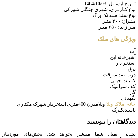
تـاریخ ارسـال:
1404/10/03
نوع کـاربـری:
شهری جنگلی شهرکی
نوع سند:
سند تک برگ
متـراژ:
۴۰۰ متـر
متراژ بنا:
۶۵۰ متـر
ویژگی های ملک
آب
آشپزخانه اپن
استخر دار
برق
درب ضد سرقت
کابینت چوبی
کف سرامیک
گاز
نگهبانی
خانه
املاک
ویلا
ویلامدرن 400متری استخردار شهرک هکتاری
باسندتکبرگ
دیدگاهتان را بنویسید
نشانی ایمیل شما منتشر نخواهد شد.
بخش‌های موردنیاز