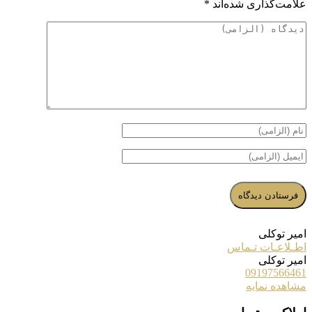
علامت‌گذاری شده‌اند
*
امیر توکلی
اطـلاعـات تـماس
امیر توکلی
09197566461
مشاهده نمایه