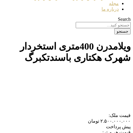
مجله
درباره ما
Search
جستجو
ویلامدرن 400متری استخردار
شهرک هکتاری باسندتکبرگ
قیمت ملک:
۲.۵۰۰.۰۰۰.۰۰۰
تومان
پیش پرداخت
قیمت هر مـتر: