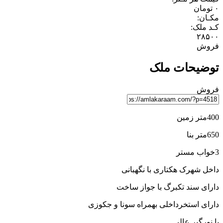
۰
تومان
مکـان:
کـد ملک:
۲۸۵۰۰
فروش
توضیحات ملک
فروش
400متر زمین
650متر بنا
3خواب مستر
داخل شهرک هکتاری با نگهبانی
دارای سند تکبرگ با جواز ساخت
دارای استخرداخلی بهمراه سونا و جکوزی
با نورگیر عالی