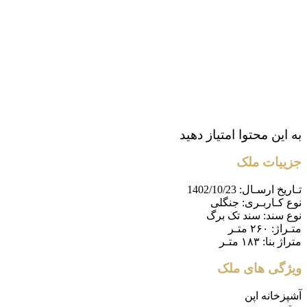
به این محتوا امتیاز دهید
جزییات ملک
تـاریخ ارسـال:
1402/10/23
نوع کـاربـری:
جنگلی
نوع سند:
سند تک برگ
متـراژ:
۲۶۰ متـر
متراژ بنا:
۱۸۳ متـر
ویژگی های ملک
آشپزخانه اپن