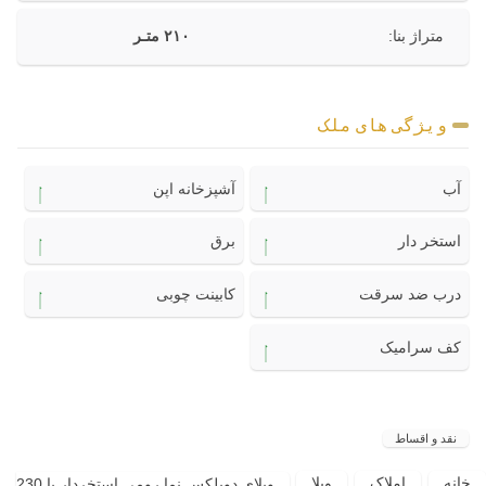
متراژ بنا:
۲۱۰ متـر
ویژگی های ملک
آب
آشپزخانه اپن
استخر دار
برق
درب ضد سرقت
کابینت چوبی
کف سرامیک
نقد و اقساط
خانه
املاک
ویلا
ویلای دوبلکس نما رومی استخردار با 230