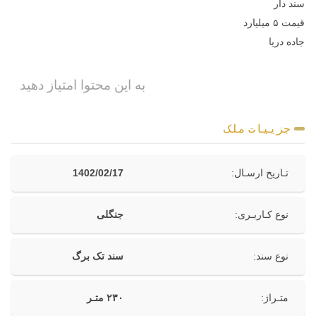
سند دار
قیمت ۵ میلیارد
جاده دریا
به این محتوا امتیاز دهید
جزییات ملک
تـاریخ ارسـال:
1402/02/17
نوع کـاربـری:
جنگلی
نوع سند:
سند تک برگ
متـراژ:
۲۳۰ متـر