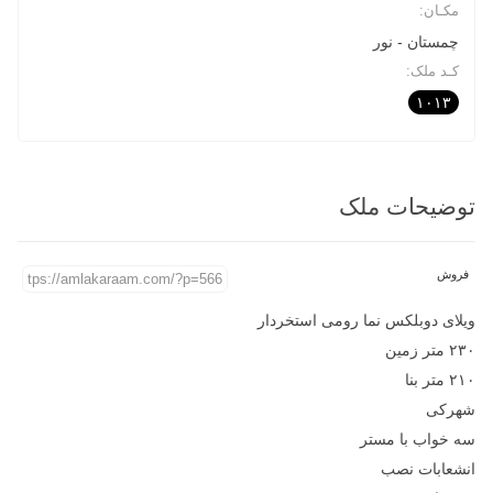
مکـان:
چمستان
نور
کـد ملک:
۱۰۱۳
توضیحات ملک
فروش
ویلای دوبلکس نما رومی استخردار
۲۳۰ متر زمین
۲۱۰ متر بنا
شهرکی
سه خواب با مستر
انشعابات نصب