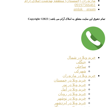
مازندران [چمستان] منطقه بهدشت املاک آرام
09197566461
amlak__araam
تمام حقوق این سایت متعلق به املاک آرام می باشد | Copyright ©2023
خرید ویلا در شمال
جنگلی
ساحلی
شهرکی
خرید ویلا در مازندران
خرید ویلا در چمستان
خرید ویلا در نور
خرید ویلا در آمل
خرید ویلا در رویان
خرید ویلا در نوشهر
خرید ویلا در ایزدشهر