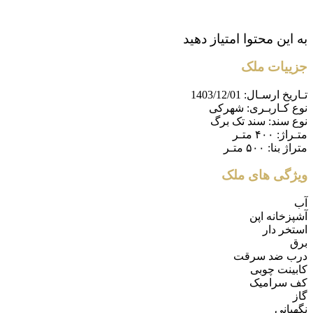
به این محتوا امتیاز دهید
جزییات ملک
تـاریخ ارسـال:
1403/12/01
نوع کـاربـری:
شهرکی
نوع سند:
سند تک برگ
متـراژ:
۴۰۰ متـر
متراژ بنا:
۵۰۰ متـر
ویژگی های ملک
آب
آشپزخانه اپن
استخر دار
برق
درب ضد سرقت
کابینت چوبی
کف سرامیک
گاز
نگهبانی