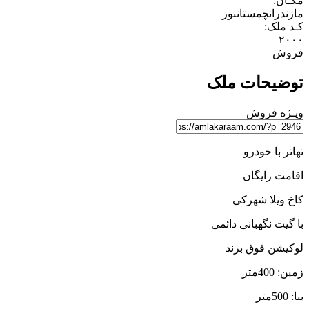
مکـان:
مازندران
چمستان
نور
کـد ملک:
۲۰۰۰
فروش
توضیحات ملک
ویـژه
فروش
تهاتر با خودرو
اقامت رایگان
کاخ ویلا شهرکی
با گیت نگهبانی دائمی
لوکیشن فوق برند
زمین: 400متر
بنا: 500متر