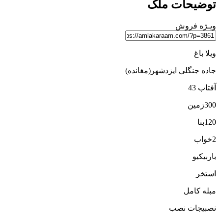
توضیحات ملک
ویـژه
فروش
ویلا باغ
جاده جنگلی ایزدشهر(مغانده)
آفتاب 43
300زمین
120بنا
2خواب
باربیکیو
استخر
مبله کامل
نصبیجات نصب