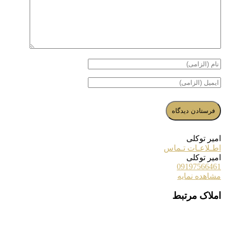
امیر توکلی
اطـلاعـات تـماس
امیر توکلی
09197566461
مشاهده نمایه
املاک مرتبط