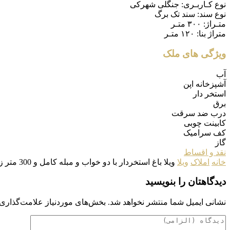
نوع کـاربـری:
جنگلی شهرکی
نوع سند:
سند تک برگ
متـراژ:
۳۰۰ متـر
متراژ بنا:
۱۲۰ متـر
ویژگی های ملک
آب
آشپزخانه اپن
استخر دار
برق
درب ضد سرقت
کابینت چوبی
کف سرامیک
گاز
نقد و اقساط
خانه
املاک
ویلا
ویلا باغ استخردار با دو خواب و مبله کامل و 300 متر زمین
دیدگاهتان را بنویسید
نشانی ایمیل شما منتشر نخواهد شد.
بخش‌های موردنیاز علامت‌گذاری 