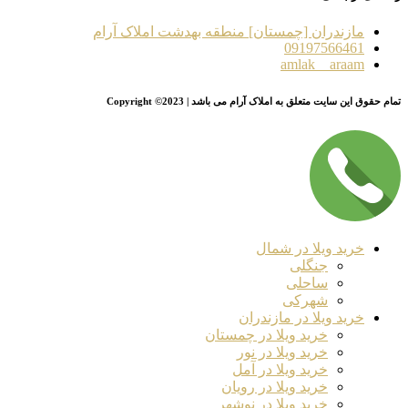
مازندران [چمستان] منطقه بهدشت املاک آرام
09197566461
amlak__araam
تمام حقوق این سایت متعلق به املاک آرام می باشد | Copyright ©2023
خرید ویلا در شمال
جنگلی
ساحلی
شهرکی
خرید ویلا در مازندران
خرید ویلا در چمستان
خرید ویلا در نور
خرید ویلا در آمل
خرید ویلا در رویان
خرید ویلا در نوشهر