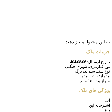
به این محتوا امتیاز دهید
جزییات ملک
تـاریخ ارسـال:
1404/08/06
نوع کـاربـری:
شهری جنگلی
نوع سند:
سند تک برگ
متـراژ:
۱۱۹۹ متـر
متراژ بنا:
۱۵۰ متـر
ویژگی های ملک
آب
آشپزخانه اپن
برق