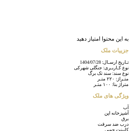
به این محتوا امتیاز دهید
جزییات ملک
تـاریخ ارسـال:
1404/07/28
نوع کـاربـری:
جنگلی شهرکی
نوع سند:
سند تک برگ
متـراژ:
۲۲۰ متـر
متراژ بنا:
۱۰۰ متـر
ویژگی های ملک
آب
آشپزخانه اپن
برق
درب ضد سرقت
کابینت چوبی