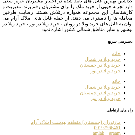
گذاشتن بهترین فایل های تایید شده در اختیار مشتریان عزیز سعی
دارد تجربه خوبی از خرید ملک را برای مشتریان رقم بزند. مدیریت و
کارشناسان این مجموعه همواره درتلاش هستند رضایت طرفین
معامله ها را تامینری می دهند. از جمله فایل های املاک آرام می
توان به فایل های خرید ویلا در رویان ، خرید ویلا در نور ، خرید ویلا در
نوشهر و سایر مناطق شمالی کشور اشاره نمود
دسترسی سریع
خانه
خرید ویلا در شمال
خرید ویلا در چمستان
خرید ویلا در نور
خانه
خرید ویلا در شمال
خرید ویلا در چمستان
خرید ویلا در نور
راه های ارتباطی
مازندران [چمستان] منطقه بهدشت املاک آرام
09197566461
amlak__araam