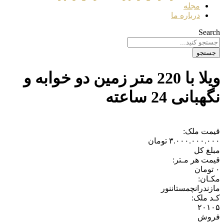
مجله
درباره ما
Search
جستجو
ویلا با 220 متر زمین دو خوابه و
نگهبانی 24 ساعته
قیمت ملک:
۳.۰۰۰.۰۰۰.۰۰۰
تومان
مبلغ کل
قیمت هر مـتر:
۰
تومان
مکـان:
مازندران
چمستان
نور
کـد ملک:
۲۰۱۰۵
فروش