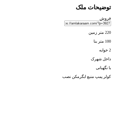
توضیحات ملک
فروش
220 متر زمین
100 متر بنا
2 خوابه
داخل شهرک
با نگهبانی
کولر پمپ منبع ابگرمکن نصب