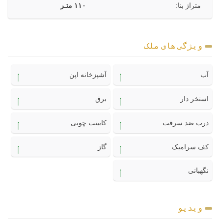
متراژ بنا:
۱۱۰ متـر
ویژگی های ملک
آب
آشپزخانه اپن
استخر دار
برق
درب ضد سرقت
کابینت چوبی
کف سرامیک
گاز
نگهبانی
ویدیو