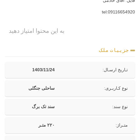
فایل: آقای خادمی
tel:09116654920
به این محتوا امتیاز دهید
جزییات ملک
تـاریخ ارسـال:
1403/11/24
نوع کـاربـری:
ساحلی جنگلی
نوع سند:
سند تک برگ
متـراژ:
۲۲۰ متـر