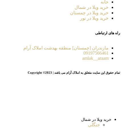
خانه
خرید ویلا در شمال
خرید ویلا در چمستان
خرید ویلا در نور
راه های ارتباطی
مازندران [چمستان] منطقه بهدشت املاک آرام
09197566461
amlak__araam
تمام حقوق این سایت متعلق به املاک آرام می باشد | Copyright ©2023
خرید ویلا در شمال
جنگلی