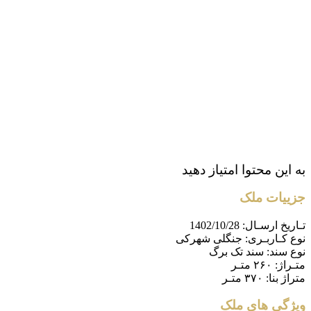
به این محتوا امتیاز دهید
جزییات ملک
تـاریخ ارسـال:
1402/10/28
نوع کـاربـری:
جنگلی شهرکی
نوع سند:
سند تک برگ
متـراژ:
۲۶۰ متـر
متراژ بنا:
۳۷۰ متـر
ویژگی های ملک