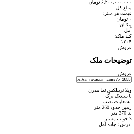
۶.۲۰۰.۰۰۰.۰۰۰
تومان
مبلغ کل
قیمت هر مـتر:
۰
تومان
مکـان:
آمل
کـد ملک:
۱۲۰۴
فروش
توضیحات ملک
فروش
ویلا تریبلکس نما مدرن
با سندتک برگ
انشعابات نصب
زمین حدود 260 متر
بنا 370 متر
3 خواب مستر
ادرس : جاده امل