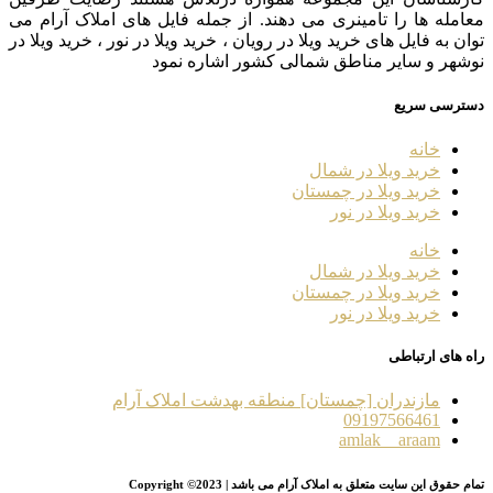
معامله ها را تامینری می دهند. از جمله فایل های املاک آرام می
توان به فایل های خرید ویلا در رویان ، خرید ویلا در نور ، خرید ویلا در
نوشهر و سایر مناطق شمالی کشور اشاره نمود
دسترسی سریع
خانه
خرید ویلا در شمال
خرید ویلا در چمستان
خرید ویلا در نور
خانه
خرید ویلا در شمال
خرید ویلا در چمستان
خرید ویلا در نور
راه های ارتباطی
مازندران [چمستان] منطقه بهدشت املاک آرام
09197566461
amlak__araam
تمام حقوق این سایت متعلق به املاک آرام می باشد | Copyright ©2023