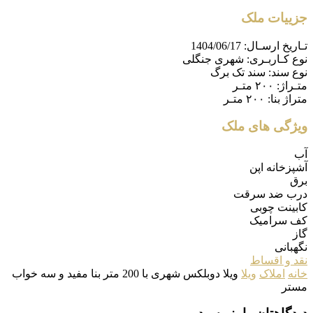
جزییات ملک
تـاریخ ارسـال:
1404/06/17
نوع کـاربـری:
شهری جنگلی
نوع سند:
سند تک برگ
متـراژ:
۲۰۰ متـر
متراژ بنا:
۲۰۰ متـر
ویژگی های ملک
آب
آشپزخانه اپن
برق
درب ضد سرقت
کابینت چوبی
کف سرامیک
گاز
نگهبانی
نقد و اقساط
خانه
املاک
ویلا
ویلا دوبلکس شهری با 200 متر بنا مفید و سه خواب
مستر