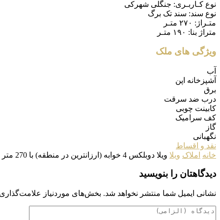
نوع کـاربـری:
جنگلی شهرکی
نوع سند:
سند تک برگ
متـراژ:
۲۷۰ متـر
متراژ بنا:
۱۹۰ متـر
ویژگی های ملک
آب
آشپزخانه اپن
برق
درب ضد سرقت
کابینت چوبی
کف سرامیک
گاز
نگهبانی
نقد و اقساط
خانه
املاک
ویلا
ویلا دوبلکس 4 خوابه (ارزانترین در منطقه) با 270 متر زمین
دیدگاهتان را بنویسید
نشانی ایمیل شما منتشر نخواهد شد.
بخش‌های موردنیاز علامت‌گذاری 