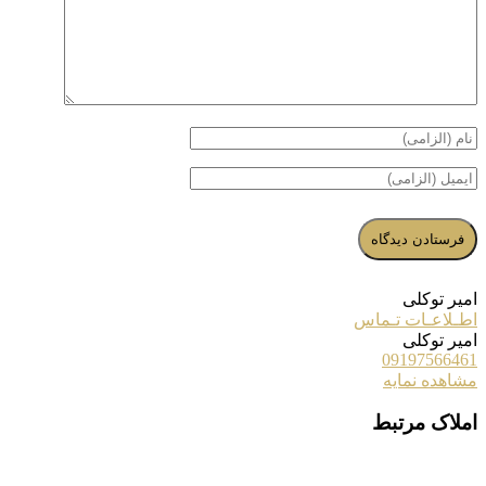
امیر توکلی
اطـلاعـات تـماس
امیر توکلی
09197566461
مشاهده نمایه
املاک مرتبط