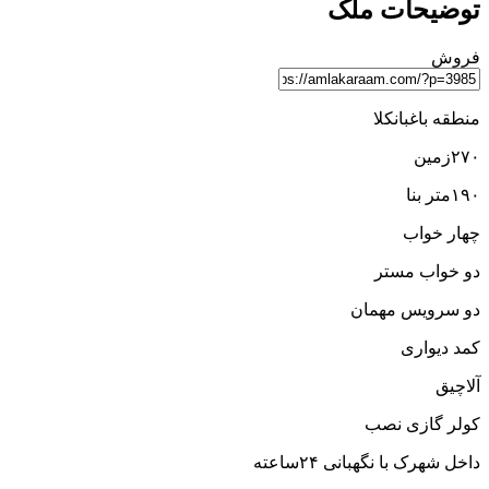
توضیحات ملک
فروش
منطقه باغبانکلا
۲۷۰زمین
۱۹۰متر بنا
چهار خواب
دو خواب مستر
دو سرویس مهمان
کمد دیواری
آلاچیق
کولر گازی نصب
داخل شهرک با نگهبانی ۲۴ساعته