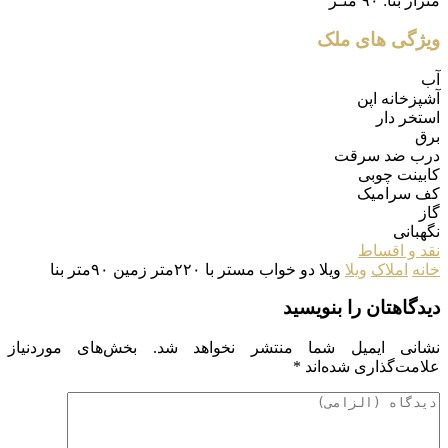
متراژ بنا:
۹۰ متـر
ویژگی های ملک
آب
آشپزخانه اپن
استخر دار
برق
درب ضد سرقت
کابینت چوبی
کف سرامیک
گاز
نگهبانی
نقد و اقساط
خانه
املاک
ویلا
ویلا دو خواب مستر با ۲۲۰متر زمین ۹۰متر بنا
دیدگاهتان را بنویسید
نشانی ایمیل شما منتشر نخواهد شد.
بخش‌های موردنیاز
علامت‌گذاری شده‌اند
*