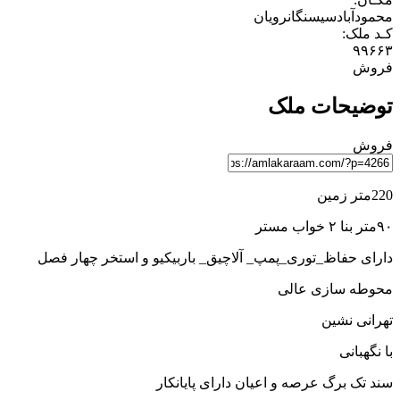
محمودآباد
سیسنگان
رویان
کـد ملک:
۹۹۶۶۳
فروش
توضیحات ملک
فروش
220متر زمین
۹۰متر بنا ۲ خواب مستر
دارای حفاظ_توری_پمپ_ آلاچیق_ باربیکیو و استخر چهار فصل
محوطه سازی عالی
تهرانی نشین
با نگهبانی
سند تک برگ عرصه و اعیان دارای پایانکار