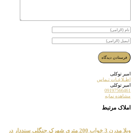
امیر توکلی
اطـلاعـات تـماس
امیر توکلی
09197566461
مشاهده نمایه
املاک مرتبط
ویلا مدرن 3 خواب 200 متری شهرک جنگلی سنددار در