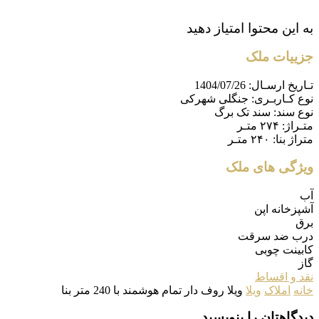
به این محتوا امتیاز دهید
جزییات ملک
تـاریخ ارسـال:
1404/07/26
نوع کـاربـری:
جنگلی شهرکی
نوع سند:
سند تک برگ
متـراژ:
۲۷۴ متـر
متراژ بنا:
۲۴۰ متـر
ویژگی های ملک
آب
آشپزخانه اپن
برق
درب ضد سرقت
کابینت چوبی
گاز
نقد و اقساط
خانه
املاک
ویلا
ویلا روف دار تمام هوشمند با 240 متر بنا
دیدگاهتان را بنویسید