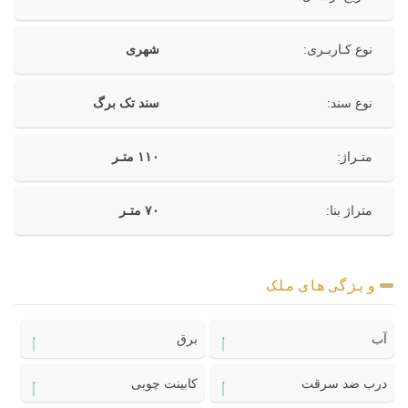
نوع کـاربـری:
شهری
نوع سند:
سند تک برگ
متـراژ:
۱۱۰ متـر
متراژ بنا:
۷۰ متـر
ویژگی های ملک
آب
برق
درب ضد سرقت
کابینت چوبی