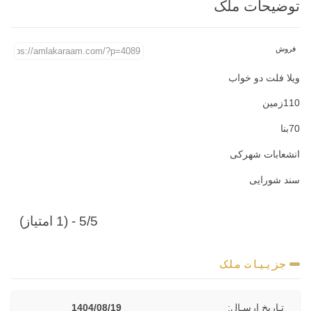
توضیحات ملک
فروش
ویلا فلت دو خواب
110زمین
70بنا
انشعابات شهرکی
سند شورایی
5/5 - (1 امتیاز)
جزییات ملک
تـاریخ ارسـال:
1404/08/19