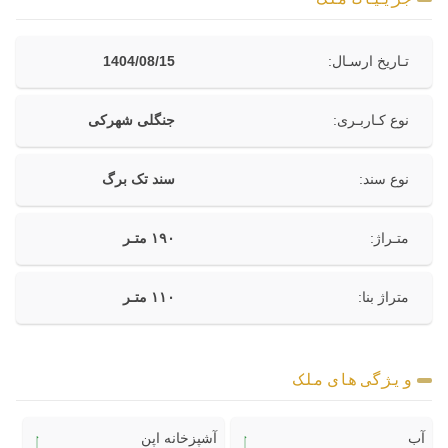
تـاریخ ارسـال:
1404/08/15
نوع کـاربـری:
جنگلی شهرکی
نوع سند:
سند تک برگ
متـراژ:
۱۹۰ متـر
متراژ بنا:
۱۱۰ متـر
ویژگی های ملک
آب
آشپزخانه اپن