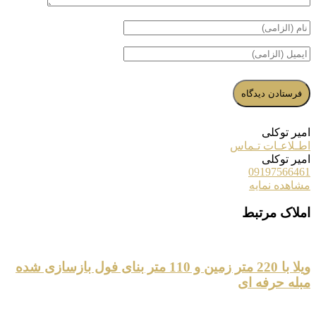
امیر توکلی
اطـلاعـات تـماس
امیر توکلی
09197566461
مشاهده نمایه
املاک مرتبط
ویلا با 220 متر زمین و 110 متر بنای فول بازسازی شده
مبله حرفه ای