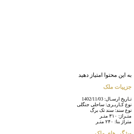
به این محتوا امتیاز دهید
جزییات ملک
تـاریخ ارسـال:
1402/11/03
نوع کـاربـری:
ساحلی جنگلی
نوع سند:
سند تک برگ
متـراژ:
۳۱۰ متـر
متراژ بنا:
۲۴۰ متـر
ویژگی های ملک