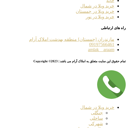
خانه
خرید ویلا در شمال
خرید ویلا در چمستان
خرید ویلا در نور
راه های ارتباطی
مازندران [چمستان] منطقه بهدشت املاک آرام
09197566461
amlak__araam
تمام حقوق این سایت متعلق به املاک آرام می باشد | Copyright ©2023
خرید ویلا در شمال
جنگلی
ساحلی
شهرکی