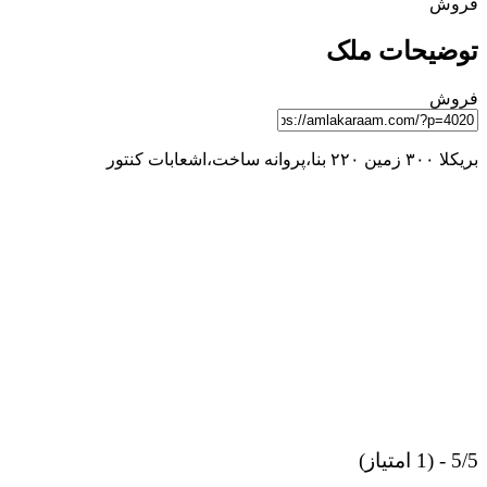
فروش
توضیحات ملک
فروش
بريكلا ٣٠٠ زمين ٢٢٠ بنا،پروانه ساخت،اشعابات كنتور
5/5 - (1 امتیاز)