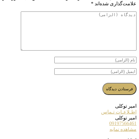
علامت‌گذاری شده‌اند
*
امیر توکلی
اطـلاعـات تـماس
امیر توکلی
09197566461
مشاهده نمایه