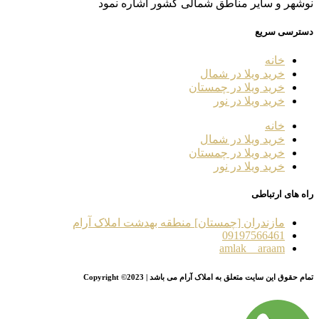
نوشهر و سایر مناطق شمالی کشور اشاره نمود
دسترسی سریع
خانه
خرید ویلا در شمال
خرید ویلا در چمستان
خرید ویلا در نور
خانه
خرید ویلا در شمال
خرید ویلا در چمستان
خرید ویلا در نور
راه های ارتباطی
مازندران [چمستان] منطقه بهدشت املاک آرام
09197566461
amlak__araam
تمام حقوق این سایت متعلق به املاک آرام می باشد | Copyright ©2023