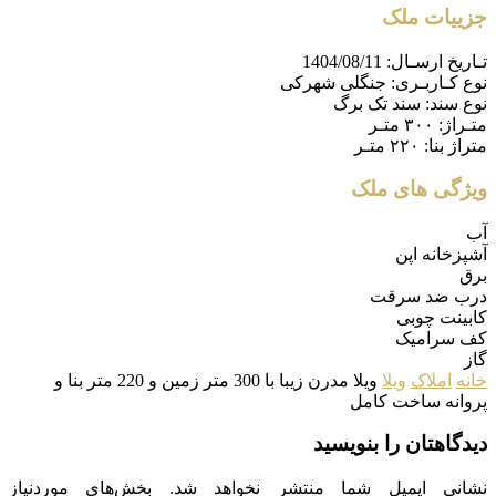
جزییات ملک
تـاریخ ارسـال:
1404/08/11
نوع کـاربـری:
جنگلی شهرکی
نوع سند:
سند تک برگ
متـراژ:
۳۰۰ متـر
متراژ بنا:
۲۲۰ متـر
ویژگی های ملک
آب
آشپزخانه اپن
برق
درب ضد سرقت
کابینت چوبی
کف سرامیک
گاز
خانه
املاک
ویلا
ویلا مدرن زیبا با 300 متر زمین و 220 متر بنا و
پروانه ساخت کامل
دیدگاهتان را بنویسید
نشانی ایمیل شما منتشر نخواهد شد.
بخش‌های موردنیاز