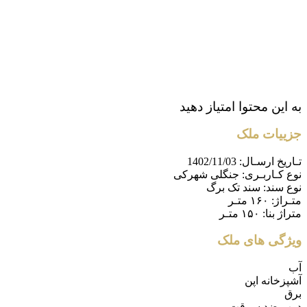
به این محتوا امتیاز دهید
جزییات ملک
تـاریخ ارسـال:
1402/11/03
نوع کـاربـری:
جنگلی شهرکی
نوع سند:
سند تک برگ
متـراژ:
۱۶۰ متـر
متراژ بنا:
۱۵۰ متـر
ویژگی های ملک
آب
آشپزخانه اپن
برق
درب ضد سرقت