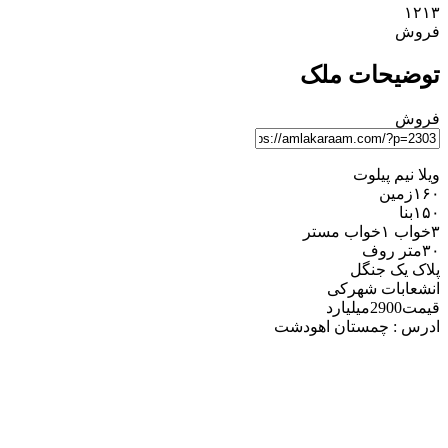
۱۲۱۳
فروش
توضیحات ملک
فروش
ویلا نیم پیلوت
۱۶۰زمین
۱۵۰بنا
۳خواب ۱خواب مستر
۳۰متر روف
پلاک یک جنگل
انشعابات شهرکی
قیمت2900میلیارد
ادرس : چمستان اهودشت