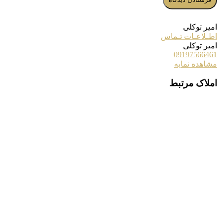
امیر توکلی
اطـلاعـات تـماس
امیر توکلی
09197566461
مشاهده نمایه
املاک مرتبط