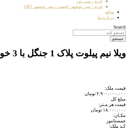
خرید زمین نور
خرید زمین نوشهر: قیمت زمین نوشهر 1405
مجله
درباره ما
Search
جستجو
ویلا نیم پیلوت پلاک 1 جنگل با 3 خواب و 30 متر روف گاردن
قیمت ملک:
۲.۹۰۰.۰۰۰.۰۰۰
تومان
مبلغ کل
قیمت هر مـتر:
۱۸.۰۰۰.۰۰۰
تومان
مکـان:
چمستان
نور
کـد ملک: