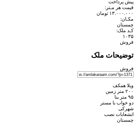
پیش پرداخت
قیمت هر مـتر:
۱۳.۰۰۰.۰۰۰
تومان
مکـان:
چمستان
کـد ملک:
۱۰۳۵
فروش
توضیحات ملک
فروش
ویلا همکف
۲۰۰ متر زمین
۹۵ متر بنا
دو خواب با مستر
شهرکی
انشعابات نصب
چمستان