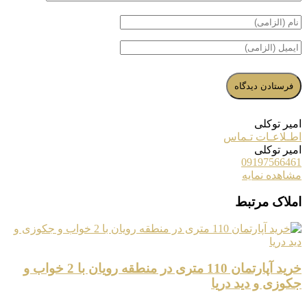
امیر توکلی
اطـلاعـات تـماس
امیر توکلی
09197566461
مشاهده نمایه
املاک مرتبط
خرید آپارتمان 110 متری در منطقه رویان با 2 خواب و
جکوزی و دید دریا