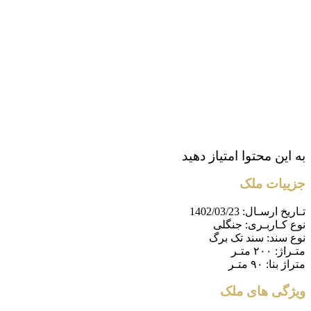
به این محتوا امتیاز دهید
جزییات ملک
تـاریخ ارسـال:
1402/03/23
نوع کـاربـری:
جنگلی
نوع سند:
سند تک برگ
متـراژ:
۲۰۰ متـر
متراژ بنا:
۹۰ متـر
ویژگی های ملک