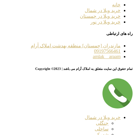
خانه
خرید ویلا در شمال
خرید ویلا در چمستان
خرید ویلا در نور
راه های ارتباطی
مازندران [چمستان] منطقه بهدشت املاک آرام
09197566461
amlak__araam
تمام حقوق این سایت متعلق به املاک آرام می باشد | Copyright ©2023
خرید ویلا در شمال
جنگلی
ساحلی
شهرکی