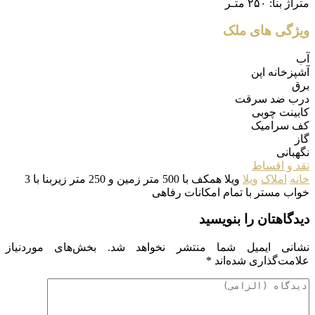
متراژ بنا:
۲۵۰ متـر
ویژگی های ملک
آب
آشپزخانه اپن
برق
درب ضد سرقت
کابینت چوبی
کف سرامیک
گاز
نگهبانی
نقد و اقساط
خانه
املاک
ویلا
ویلا همکف با 500 متر زمین و 250 متر زیربنا با 3
خواب مستر با تمام امکانات رفاهی
دیدگاهتان را بنویسید
نشانی ایمیل شما منتشر نخواهد شد.
بخش‌های موردنیاز
علامت‌گذاری شده‌اند
*