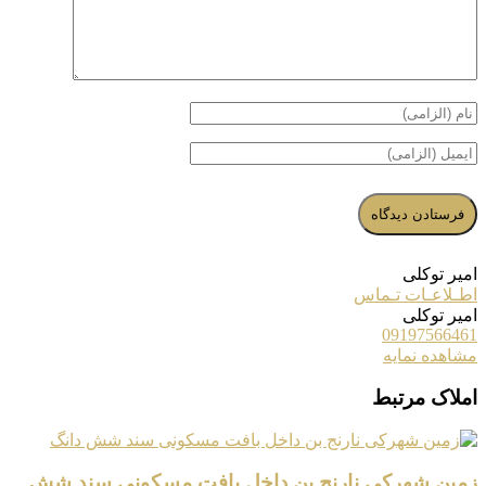
امیر توکلی
اطـلاعـات تـماس
امیر توکلی
09197566461
مشاهده نمایه
املاک مرتبط
زمین شهرکی نارنج بن داخل بافت مسکونی سند شش