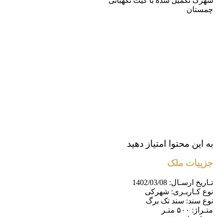
شهرک تکمیل شده با گیت نگهبانی
چمستان
به این محتوا امتیاز دهید
جزییات ملک
تـاریخ ارسـال:
1402/03/08
نوع کـاربـری:
شهرکی
نوع سند:
سند تک برگ
متـراژ:
۵۰۰ متـر