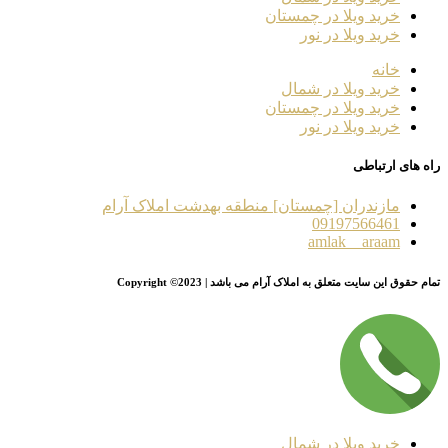
خرید ویلا در چمستان
خرید ویلا در نور
خانه
خرید ویلا در شمال
خرید ویلا در چمستان
خرید ویلا در نور
راه های ارتباطی
مازندران [چمستان] منطقه بهدشت املاک آرام
09197566461
amlak__araam
تمام حقوق این سایت متعلق به املاک آرام می باشد | Copyright ©2023
خرید ویلا در شمال