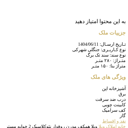
به این محتوا امتیاز دهید
جزییات ملک
تـاریخ ارسـال:
1404/06/11
نوع کـاربـری:
جنگلی شهرکی
نوع سند:
سند تک برگ
متـراژ:
۲۸۰ متـر
متراژ بنا:
۱۵۰ متـر
ویژگی های ملک
آشپزخانه اپن
برق
درب ضد سرقت
کابینت چوبی
کف سرامیک
گاز
نقد و اقساط
خانه
املاک
ویلا
ویلا همکف مدرن روفدار نئوکلاسیک 2 خوابه مستر