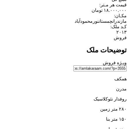
قیمت هر مـتر:
۱۸.۰۰۰.۰۰۰
تومان
مکـان:
مازندران
چمستان
نور
محمودآباد
کـد ملک:
۲۰۱۳
فروش
توضیحات ملک
ویـژه
فروش
همکف
مدرن
روفدار نئوکلاسیک
۲۸۰ متر زمین
۱۵۰ متر بنا