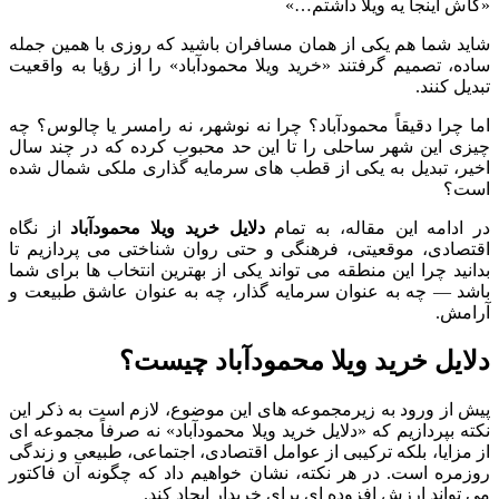
«کاش اینجا یه ویلا داشتم…»
شاید شما هم یکی از همان مسافران باشید که روزی با همین جمله
ساده، تصمیم گرفتند «خرید ویلا محمودآباد» را از رؤیا به واقعیت
تبدیل کنند.
اما چرا دقیقاً محمودآباد؟ چرا نه نوشهر، نه رامسر یا چالوس؟ چه
چیزی این شهر ساحلی را تا این حد محبوب کرده که در چند سال
اخیر، تبدیل به یکی از قطب های سرمایه گذاری ملکی شمال شده
است؟
در ادامه این مقاله، به تمام
دلایل خرید ویلا محمودآباد
از نگاه
اقتصادی، موقعیتی، فرهنگی و حتی روان شناختی می پردازیم تا
بدانید چرا این منطقه می تواند یکی از بهترین انتخاب ها برای شما
باشد — چه به عنوان سرمایه گذار، چه به عنوان عاشق طبیعت و
آرامش.
دلایل خرید ویلا محمودآباد چیست؟
پیش از ورود به زیرمجموعه های این موضوع، لازم است به ذکر این
نکته بپردازیم که «دلایل خرید ویلا محمودآباد» نه صرفاً مجموعه ای
از مزایا، بلکه ترکیبی از عوامل اقتصادی، اجتماعی، طبیعی و زندگی
روزمره است. در هر نکته، نشان خواهیم داد که چگونه آن فاکتور
می تواند ارزش افزوده ای برای خریدار ایجاد کند.