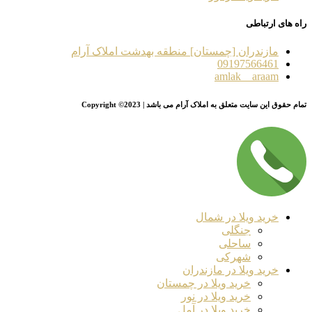
راه های ارتباطی
مازندران [چمستان] منطقه بهدشت املاک آرام
09197566461
amlak__araam
تمام حقوق این سایت متعلق به املاک آرام می باشد | Copyright ©2023
خرید ویلا در شمال
جنگلی
ساحلی
شهرکی
خرید ویلا در مازندران
خرید ویلا در چمستان
خرید ویلا در نور
خرید ویلا در آمل