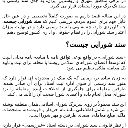
در برخی مناطق شهری و روستایی ایران، به جای سند رسمی یا
سند تک برگ مورد استفاده قرار می گیرد.
در این مقاله قصد داریم به صورت کاملاً تخصصی و در عین حال
قابل فهم برای عموم مردم، بررسی کنیم که
سند شورایی چیست
،
چه کاربردی دارد، چه تفاوتی با سند رسمی دارد و در نهایت میزان
اعتبار سند شورایی را در نظام حقوقی و اداری کشور توضیح دهیم.
سند شورایی چیست؟
«سند شورایی» در واقع نوعی توافق نامه یا مبایعه نامه محلی است
که توسط اعضای شوراهای اسلامی روستا یا محله، برای ثبت و تأیید
یک معامله ملکی تنظیم می شود.
به زبان ساده تر، زمانی که یک ملک در محدوده ای قرار دارد که
هنوز سند رسمی از سوی اداره ثبت اسناد برای آن صادر نشده،
طرفین معامله برای جلوگیری از اختلافات آینده، معامله را نزد
شورای محل انجام داده و اعضای شورا صحت آن را تأیید می کنند.
این سند معمولاً بر روی سربرگ شورای اسلامی همان منطقه نوشته
می شود و شامل اطلاعاتی مانند نام خریدار و فروشنده، مشخصات
ملک، مبلغ معامله، امضای طرفین و مهر شورا است.
از نظر قانونی، سند شورایی در دسته اسناد «غیررسمی» قرار دارد،