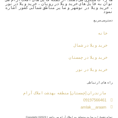
توان به فایل های خرید ویلا در رویان ، خرید ویلا در نور
، خرید ویلا در نوشهر و سایر مناطق شمالی کشور اشاره
نمود
دسترسی سریع
خانه
خرید ویلا در شمال
خرید ویلا در چمستان
خرید ویلا در نور
راه های ارتباطی
مازندران [چمستان] منطقه بهدشت املاک آرام
09197566461
amlak__araam
تمام حقوق این سایت متعلق به املاک آرام می باشد | Copyright ©2023