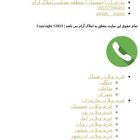
مازندران [چمستان] منطقه بهدشت املاک آرام
09197566461
amlak__araam
تمام حقوق این سایت متعلق به املاک آرام می باشد | Copyright ©2023
خرید ویلا در شمال
جنگلی
ساحلی
شهرکی
خرید ویلا در مازندران
خرید ویلا در چمستان
خرید ویلا در نور
خرید ویلا در آمل
خرید ویلا در رویان
خرید ویلا در نوشهر
خرید ویلا در ایزدشهر