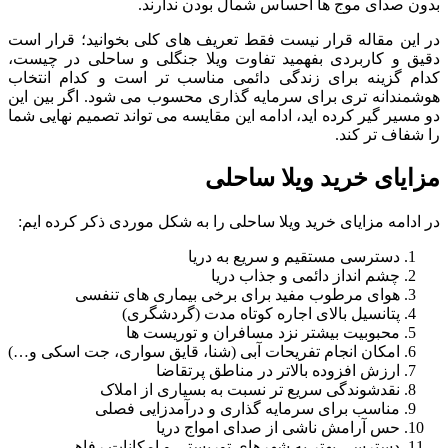
بدون صدای موج ها احساس شمال بودن ندارند.
در این مقاله قرار نیست فقط تعریف های کلی بخوانید؛ قرار است
دقیق و کاربردی بفهمید تفاوت ویلا جنگلی و ساحلی در چیست،
کدام گزینه برای زندگی دائمی مناسب تر است و کدام انتخاب
هوشمندانه تری برای سرمایه گذاری محسوب می شود. اگر بین این
دو مسیر گیر کرده اید، ادامه این مقایسه می تواند تصمیم نهایی شما
را شفاف تر کند.
مزایای خرید ویلا ساحلی
در ادامه مزایای خرید ویلا ساحلی را به شکل موردی ذکر کرده ایم:
دسترسی مستقیم و سریع به دریا
چشم انداز دائمی و جذاب دریا
هوای مرطوب مفید برای برخی بیماری های تنفسی
پتانسیل بالای اجاره کوتاه مدت (گردشگری)
محبوبیت بیشتر نزد مسافران و توریست ها
امکان انجام تفریحات آبی (شنا، قایق سواری، جت اسکی و…)
ارزش افزوده بالاتر در مناطق پرتقاضا
نقدشوندگی سریع تر نسبت به بسیاری از املاک
مناسب برای سرمایه گذاری و درآمدزایی فصلی
حس آرامش ناشی از صدای امواج دریا
دسترسی بهتر به شهرهای توریستی و امکانات رفاهی