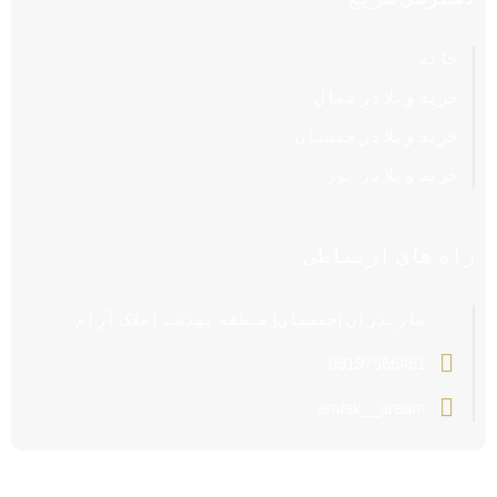
خانه
خرید ویلا در شمال
خرید ویلا در چمستان
خرید ویلا در نور
راه های ارتباطی
مازندران [چمستان] منطقه بهدشت املاک آرام
09197566461
amlak__araam