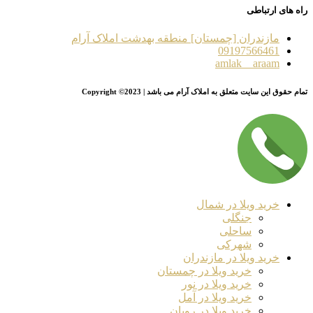
راه های ارتباطی
مازندران [چمستان] منطقه بهدشت املاک آرام
09197566461
amlak__araam
تمام حقوق این سایت متعلق به املاک آرام می باشد | Copyright ©2023
خرید ویلا در شمال
جنگلی
ساحلی
شهرکی
خرید ویلا در مازندران
خرید ویلا در چمستان
خرید ویلا در نور
خرید ویلا در آمل
خرید ویلا در رویان