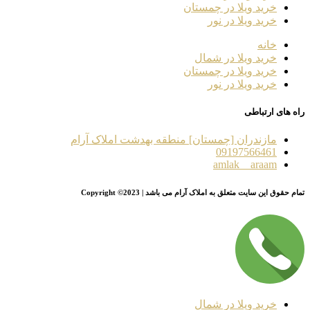
خرید ویلا در چمستان
خرید ویلا در نور
خانه
خرید ویلا در شمال
خرید ویلا در چمستان
خرید ویلا در نور
راه های ارتباطی
مازندران [چمستان] منطقه بهدشت املاک آرام
09197566461
amlak__araam
تمام حقوق این سایت متعلق به املاک آرام می باشد | Copyright ©2023
خرید ویلا در شمال