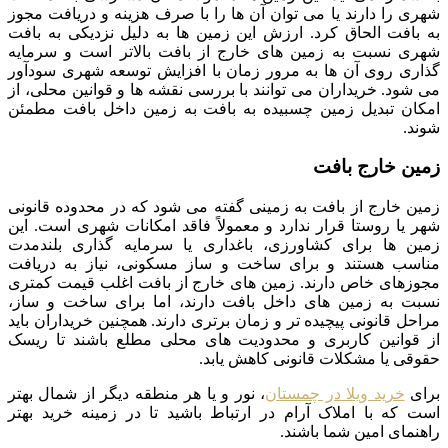
شهری را دارند یا می توان آن ها را با صرف هزینه و دریافت مجوز
به بافت الحاق کرد. ارزش این زمین ها به دلیل نزدیکی به بافت
شهری نسبت به زمین های خارج از بافت بالاتر است و سرمایه
گذاری روی آن ها به مرور زمان با افزایش توسعه شهری سودآور
می شود. خریداران می توانند با بررسی نقشه ها و قوانین محلی، از
امکان تبدیل زمین چسبیده به بافت به زمین داخل بافت مطمئن
شوند.
زمین خارج بافت
زمین خارج از بافت به زمینی گفته می شود که در محدوده قانونی
شهر یا روستا قرار ندارد و معمولاً فاقد امکانات شهری است. این
زمین ها برای کشاورزی، باغداری یا سرمایه گذاری بلندمدت
مناسب هستند و برای ساخت و ساز مسکونی، نیاز به دریافت
مجوزهای خاص دارند. زمین های خارج از بافت اغلب قیمت کمتری
نسبت به زمین های داخل بافت دارند، اما برای ساخت و ساز،
مراحل قانونی پیچیده تر و زمان برتری دارند. همچنین خریداران باید
از قوانین کاربری و محدودیت های محلی مطلع باشند تا ریسک
حقوقی یا مشکلات قانونی کاهش یابد.
برای
خرید ویلا در چمستان
، نور و یا هر منطقه دیگر از شمال بهتر
است که با املاک آرام در ارتباط باشید تا در زمینه خرید بهتر
راهنمای امین شما باشند.