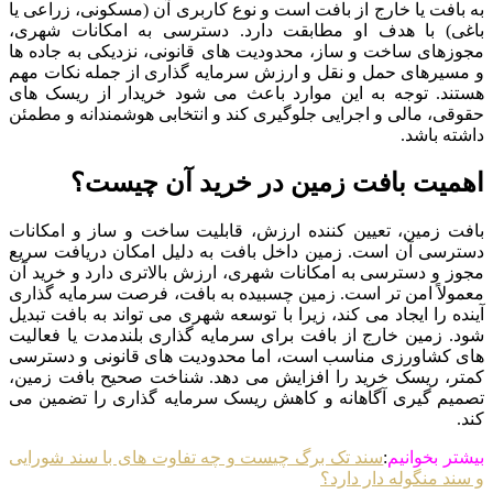
به بافت یا خارج از بافت است و نوع کاربری آن (مسکونی، زراعی یا
باغی) با هدف او مطابقت دارد. دسترسی به امکانات شهری،
مجوزهای ساخت و ساز، محدودیت های قانونی، نزدیکی به جاده ها
و مسیرهای حمل و نقل و ارزش سرمایه گذاری از جمله نکات مهم
هستند. توجه به این موارد باعث می شود خریدار از ریسک های
حقوقی، مالی و اجرایی جلوگیری کند و انتخابی هوشمندانه و مطمئن
داشته باشد.
اهمیت بافت زمین در خرید آن چیست؟
بافت زمین، تعیین کننده ارزش، قابلیت ساخت و ساز و امکانات
دسترسی آن است. زمین داخل بافت به دلیل امکان دریافت سریع
مجوز و دسترسی به امکانات شهری، ارزش بالاتری دارد و خرید آن
معمولاً امن تر است. زمین چسبیده به بافت، فرصت سرمایه گذاری
آینده را ایجاد می کند، زیرا با توسعه شهری می تواند به بافت تبدیل
شود. زمین خارج از بافت برای سرمایه گذاری بلندمدت یا فعالیت
های کشاورزی مناسب است، اما محدودیت های قانونی و دسترسی
کمتر، ریسک خرید را افزایش می دهد. شناخت صحیح بافت زمین،
تصمیم گیری آگاهانه و کاهش ریسک سرمایه گذاری را تضمین می
کند.
بیشتر بخوانیم
:
سند تک برگ چیست و چه تفاوت های با سند شورایی
و سند منگوله دار دارد؟