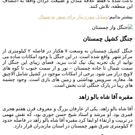
باعث شده تا فقط علاقه مندان و طبیعت گردان واقعاً به اکتشاف
این منطقه، تلاش کنند.
بیشتر بدانیم:
وسایل مورد نیاز برای سفر به شمال
جنگل کشپل چمستان
جنگل کشپل چمستان به وسعت ۷ هکتار در فاصله ۲ کیلومتری از
مرکز شهر واقع شده است. در این جنگل با وجود امکانات ساده می
توانید از یک تجربه پیک نیک لذت ببرید. فضای زیبای این جنگل از
سمت شمال تا جاده چمستان – نور و از سمت جنوب تا کوه های
لاویج دراز می شود. برخی از امکانات موجود در کشپل شامل آلاچیق
ها، مغازه، سرویس بهداشتی و زمین های بازی است. وجود چشمه
های زیبا در پارک جنگلی لذت بخش است.
مقبره آقا شاه بالو زاهد
آقا شاه بالو زاهد، یکی از عارفان بزرگ و معروف قرن هفتم هجری
قمری بود. او مرشد و استاد شیخ حسن جوری بود، که نقش مهمی
در تربیت و ارتقاء او ایفا کرد.مقبره آقا شاه بالو زاهد در فاصله حدود
۳ کیلومتری شرق شهر چمستان در استان مازندران قرار دارد.